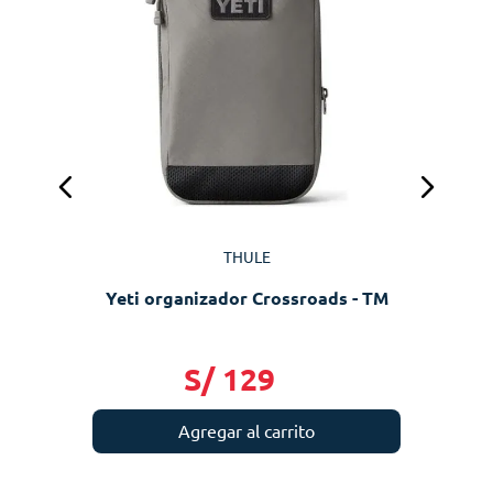
M
THULE
Yeti organizador Crossroads - TM
S/
129
Agregar al carrito