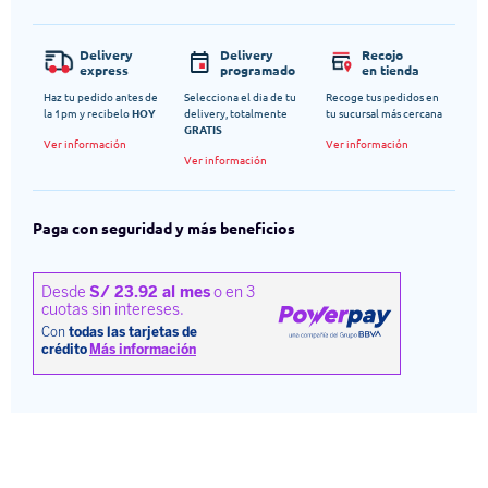
Delivery
Delivery
Recojo
express
programado
en tienda
Haz tu pedido antes de
Selecciona el dia de tu
Recoge tus pedidos en
la 1pm y recibelo
HOY
delivery, totalmente
tu sucursal más cercana
GRATIS
Ver información
Ver información
Ver información
Paga con seguridad y más beneficios