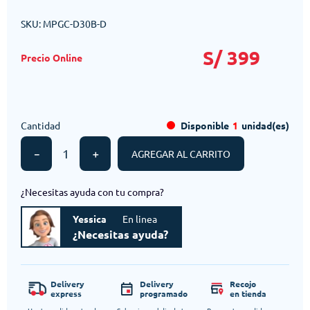
SKU
:
MPGC-D30B-D
S/
399
Cantidad
Disponible
1
unidad(es)
－
＋
AGREGAR AL CARRITO
¿Necesitas ayuda con tu compra?
Yessica
En linea
¿Necesitas ayuda?
Delivery
Delivery
Recojo
express
programado
en tienda