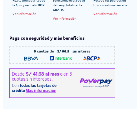
Haz tu pedido antes de
Selecciona el dia de tu
Recoge tus pedidos en
la 1pm y recibelo
HOY
delivery, totalmente
tu sucursal más cercana
GRATIS
Ver información
Ver información
Ver información
Paga con seguridad y más beneficios
6 cuotas
de
S/ 66.5
sin interés