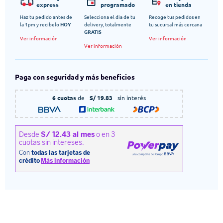
express
programado
en tienda
Haz tu pedido antes de
Selecciona el dia de tu
Recoge tus pedidos en
la 1pm y recibelo
HOY
delivery, totalmente
tu sucursal más cercana
GRATIS
Ver información
Ver información
Ver información
Paga con seguridad y más beneficios
6 cuotas
de
S/ 19.83
sin interés