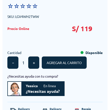
☆
☆
☆
☆
☆
SKU
:
LGV4WH2TWW
S/
119
Cantidad
Disponible
－
＋
AGREGAR AL CARRITO
¿Necesitas ayuda con tu compra?
Yessica
En linea
¿Necesitas ayuda?
Delivery
Delivery
Recojo