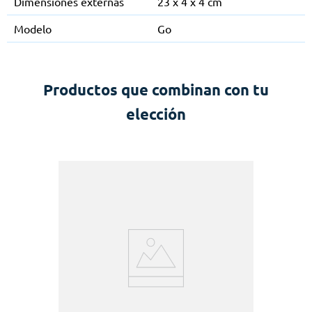
Dimensiones externas
23 x 4 x 4 cm
Modelo
Go
Productos que combinan con tu
elección
s
L