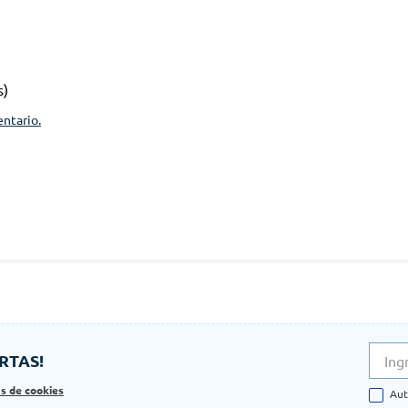
s)
entario.
RTAS!
as de cookies
Aut