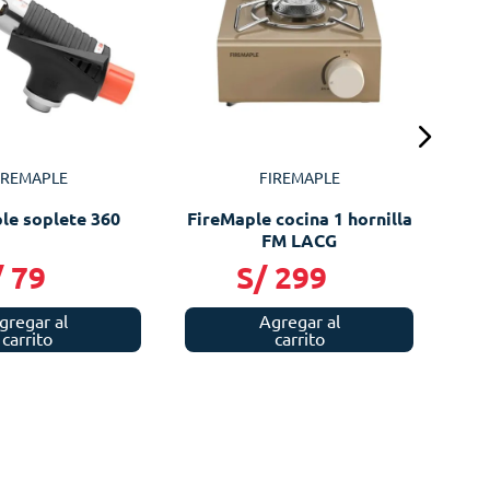
Pr
IREMAPLE
FIREMAPLE
le soplete 360
FireMaple cocina 1 hornilla
FM LACG
/
79
S/
299
gregar al
Agregar al
carrito
carrito