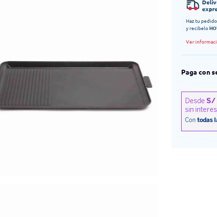
Deli
expr
Haz tu pedido
y recibelo
HO
Ver informac
Paga con s