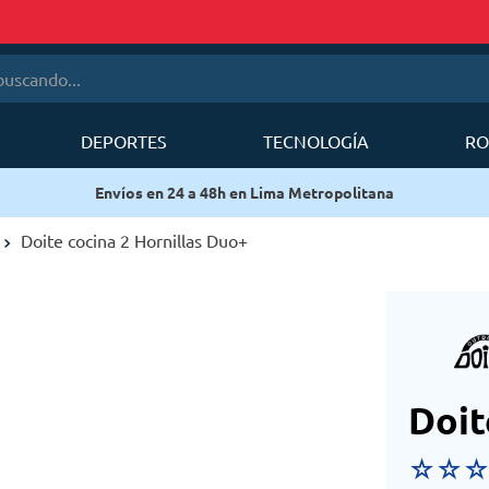
cando...
DEPORTES
TECNOLOGÍA
RO
érminos más buscados
Envíos en 24 a 48h en Lima Metropolitana
1
.
mobi garden
2
.
sea to summit
Doite cocina 2 Hornillas Duo+
3
.
forerunner
4
.
mochila
5
.
mochila deuter
6
.
mochilas deuter
Doit
☆
☆