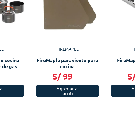
LE
FIREMAPLE
F
de cocina
FireMaple paraviento para
FireMap
 de gas
cocina
9
S/
99
S
al
Agregar al
A
carrito