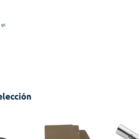
gr.
elección