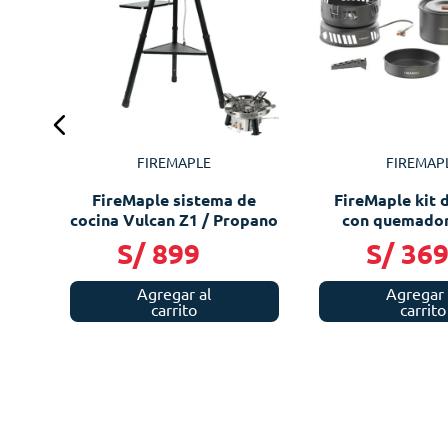
esa
FIREMAPLE
FIREMAP
FireMaple sistema de
FireMaple kit 
cocina Vulcan Z1 / Propano
con quemador
S/
899
S/
36
Agregar al
Agregar 
carrito
carrito