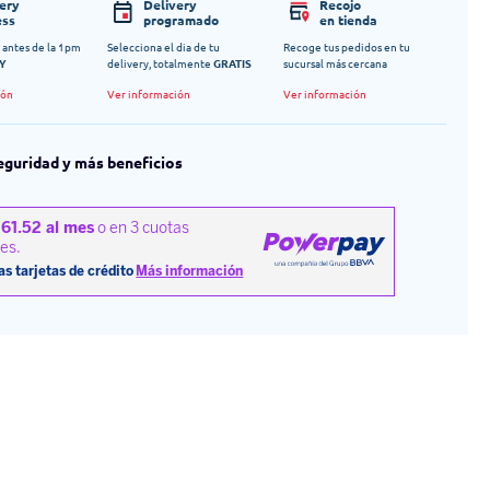
very
Delivery
Recojo
ess
programado
en tienda
 antes de la 1pm
Selecciona el dia de tu
Recoge tus pedidos en tu
Y
delivery, totalmente
GRATIS
sucursal más cercana
ión
Ver información
Ver información
eguridad y más beneficios