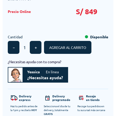
S/
849
Cantidad
Disponible
－
＋
AGREGAR AL CARRITO
¿Necesitas ayuda con tu compra?
Yessica
En linea
¿Necesitas ayuda?
Delivery
Delivery
Recojo
express
programado
en tienda
Haz tu pedido antes de
Selecciona el dia de tu
Recoge tus pedidos en
la 1pm y recibelo
HOY
delivery, totalmente
tu sucursal más cercana
GRATIS