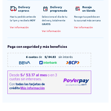
Delivery
Delivery
Recojo
express
programado
en tienda
Haz tu pedido antes de
Selecciona el dia de tu
Recoge tus pedidos en
la 1pm y recibelo
HOY
delivery, totalmente
tu sucursal más cercana
GRATIS
Ver información
Ver información
Ver información
Paga con seguridad y más beneficios
6 cuotas
de
S/ 84.83
sin interés