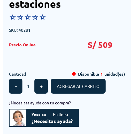
estaciones
☆
☆
☆
☆
☆
SKU
:
40281
S/
509
Cantidad
Disponible
1
unidad(es)
－
＋
AGREGAR AL CARRITO
¿Necesitas ayuda con tu compra?
Yessica
En linea
¿Necesitas ayuda?