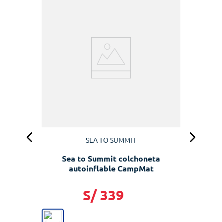
e
SEA TO SUMMIT
Sea to Summit colchoneta
autoinflable CampMat
S/
339