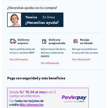
¿Necesitas ayuda con tu compra?
Yessica
En linea
¿Necesitas ayuda?
Delivery
Delivery
Recojo
express
programado
en tienda
Haz tu pedido antes de
Selecciona el dia de tu
Recoge tus pedidos en
la 1pm y recibelo
HOY
delivery, totalmente
tu sucursal más cercana
GRATIS
Ver información
Ver información
Ver información
Paga con seguridad y más beneficios