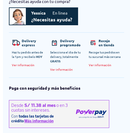
¿Necesitas ayuda con tu compra?
Yessica
En linea
¿Necesitas ayuda?
Delivery
Delivery
Recojo
express
programado
en tienda
Haz tu pedido antes de
Selecciona el dia de tu
Recoge tus pedidos en
la 1pm y recibelo
HOY
delivery, totalmente
tu sucursal más cercana
GRATIS
Ver información
Ver información
Ver información
Paga con seguridad y más beneficios