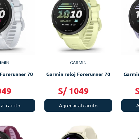
RMIN
GARMIN
 Forerunner 70
Garmin reloj Forerunner 70
Garmin
049
S/
1049
al carrito
Agregar al carrito
A