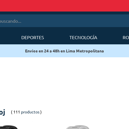
cando...
DEPORTES
TECNOLOGÍA
RO
érminos más buscados
Envíos en 24 a 48h en Lima Metropolitana
1
.
mobi garden
2
.
sea to summit
3
.
forerunner
4
.
mochila deuter
5
.
mochila
6
.
silla
oj
111
productos