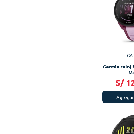
GA
Garmin reloj 
Mu
S/
1
Agregar 