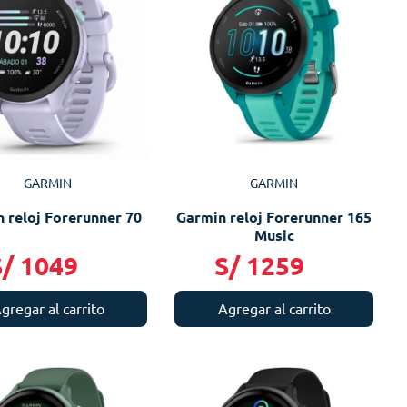
GARMIN
GARMIN
 reloj Forerunner 70
Garmin reloj Forerunner 165
Music
S/
1049
S/
1259
gregar al carrito
Agregar al carrito