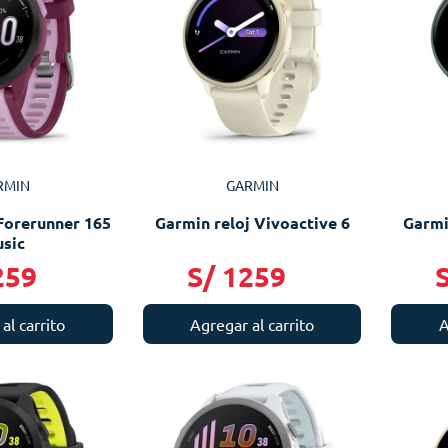
RMIN
GARMIN
Forerunner 165
Garmin reloj Vivoactive 6
Garmi
sic
259
S/
1259
al carrito
Agregar al carrito
A