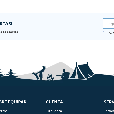
RTAS!
as de cookies
Aut
BRE EQUIPAK
CUENTA
SERV
otros
Tu cuenta
Térmi