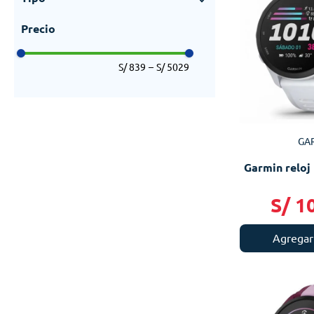
42 mm
(
3
)
Relojes outdoor
(
16
)
Relojes running
(
23
)
Relojes fitness
(
11
)
S/ 839
–
S/ 5029
Relojes natación
(
2
)
Outdoor
(
16
)
Smart
(
16
)
GA
Garmin reloj
S/
1
Agregar 