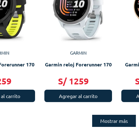
RMIN
GARMIN
Forerunner 170
Garmin reloj Forerunner 170
Garmi
259
S/
1259
al carrito
Agregar al carrito
A
Mostrar más