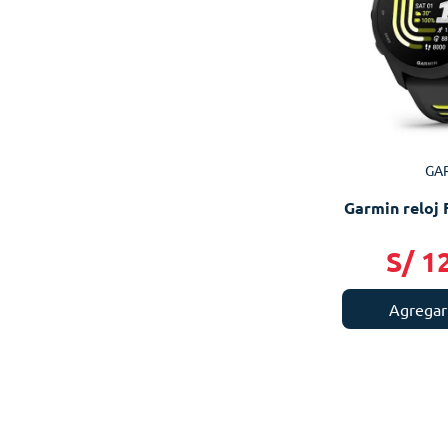
GA
Garmin reloj 
S/
1
Agregar 