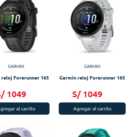
GARMIN
GARMIN
 reloj Forerunner 165
Garmin reloj Forerunner 165
S/
1049
S/
1049
gregar al carrito
Agregar al carrito