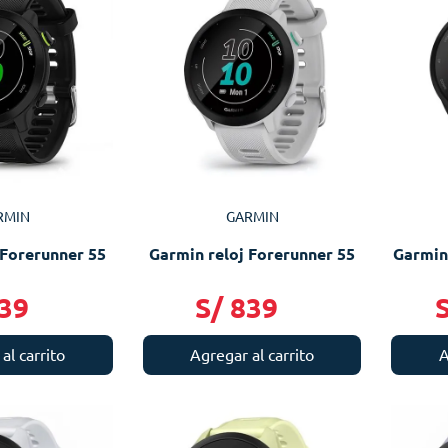
RMIN
GARMIN
 Forerunner 55
Garmin reloj Forerunner 55
Garmin
39
S/
839
al carrito
Agregar al carrito
A