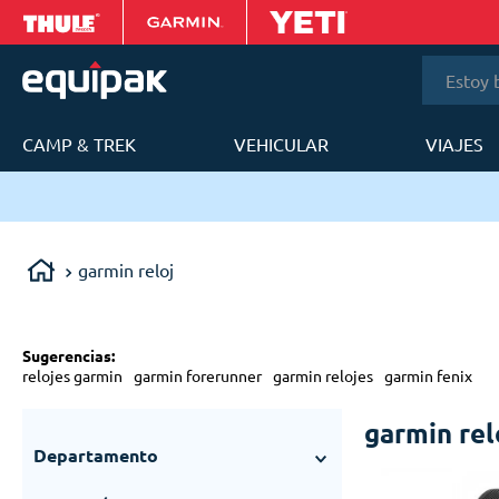
Estoy bus
CAMP & TREK
VEHICULAR
VIAJES
T
ery en 24 a 48h en Lima Metropolitana.
garmin reloj
Sugerencias
:
relojes garmin
garmin forerunner
garmin relojes
garmin fenix
garmin rel
Departamento
Deportes
(
97
)