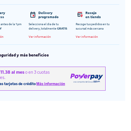
very
Delivery
Recojo
ess
programado
en tienda
 antes de la 1pm
Selecciona el dia de tu
Recoge tus pedidos en tu
Y
delivery, totalmente
GRATIS
sucursal más cercana
ión
Ver información
Ver información
eguridad y más beneficios