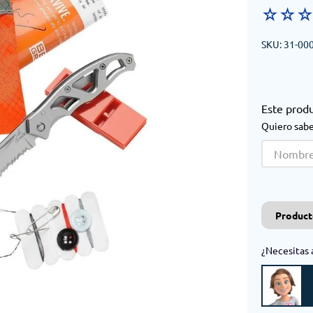
☆
☆
SKU
:
31-00
Este prod
Quiero sabe
Product
¿Necesitas 