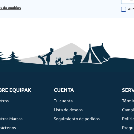
as de cookies
Aut
BRE EQUIPAK
CUENTA
SERV
otros
Tu cuenta
Térmi
g
Lista de deseos
Cambi
tras Marcas
Seguimiento de pedidos
Políti
táctenos
Pregu