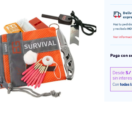
Deli
expr
Haz tu pedido
y recibelo
HO
Ver informac
Paga con s