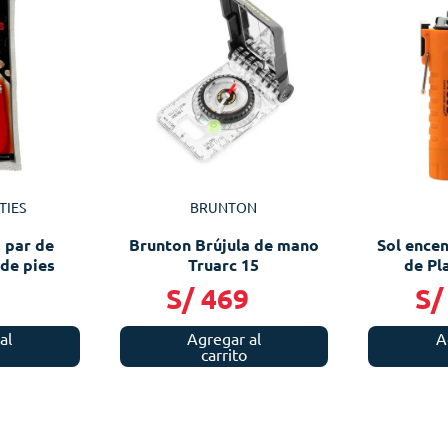
TIES
BRUNTON
s par de
Brunton Brújula de mano
Sol ence
de pies
Truarc 15
de Pl
S/
469
S/
al
Agregar al
A
carrito