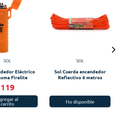
S
SOL
SOL
ndedor Eléctrico
Sol Cuerda encendedor
asma Firelite
Reflectivo 6 metros
119
gregar al
No disponible
carrito