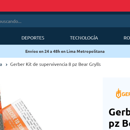
cando...
DEPORTES
TECNOLOGÍA
RO
érminos más buscados
Envíos en 24 a 48h en Lima Metropolitana
1
.
mobi garden
2
.
sea to summit
a
Gerber Kit de supervivencia 8 pz Bear Grylls
3
.
forerunner
4
.
mochila deuter
5
.
mochila
6
.
silla
Gerb
pz B