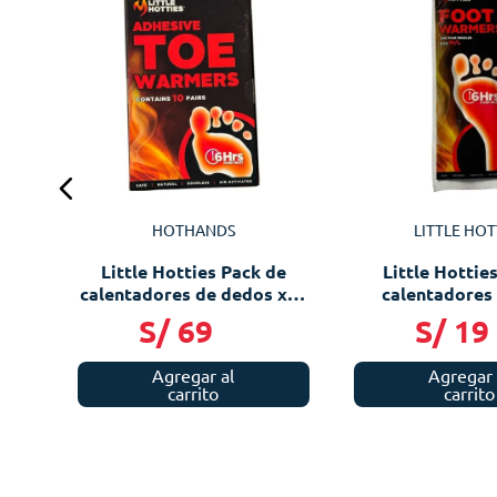
a
o
HOTHANDS
LITTLE HOT
Little Hotties Pack de
Little Hottie
calentadores de dedos x10
calentadores 
unid
S/
69
S/
19
Agregar al
Agregar 
carrito
carrito