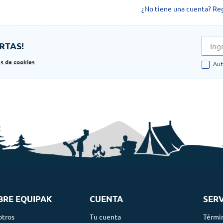
¿No tiene una cuenta? Re
RTAS!
as de cookies
Aut
BRE EQUIPAK
CUENTA
SERV
otros
Tu cuenta
Térmi