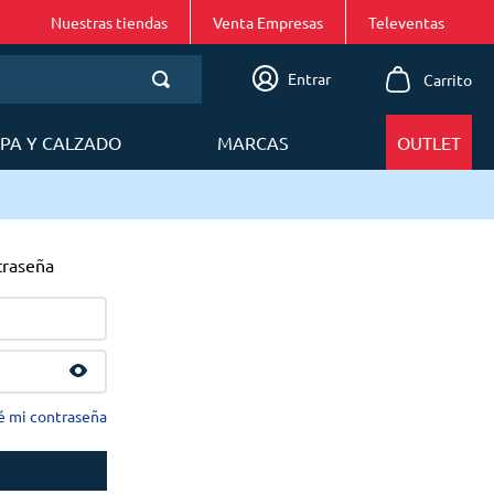
Nuestras tiendas
Venta Empresas
Entrar
PA Y CALZADO
MARCAS
OUTLET
traseña
é mi contraseña