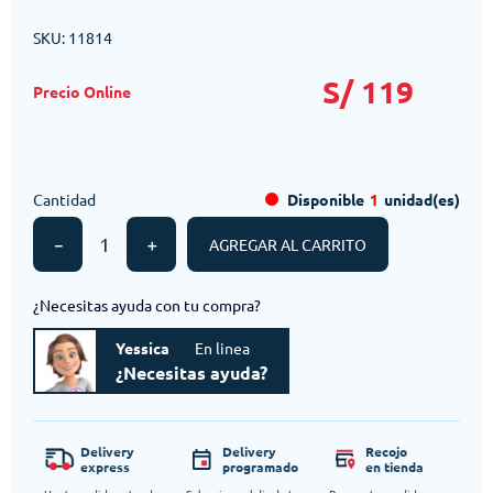
SKU
:
11814
S/
119
Cantidad
Disponible
1
unidad(es)
－
＋
AGREGAR AL CARRITO
¿Necesitas ayuda con tu compra?
Yessica
En linea
¿Necesitas ayuda?
Delivery
Delivery
Recojo
express
programado
en tienda