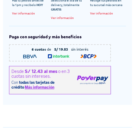
Haz tu pedido antes de
Selecciona el dia de tu
Recoge tus pedidos en
la 1pm y recibelo
HOY
delivery, totalmente
tu sucursal más cercana
GRATIS
Ver información
Ver información
Ver información
Paga con seguridad y más beneficios
6 cuotas
de
S/ 19.83
sin interés