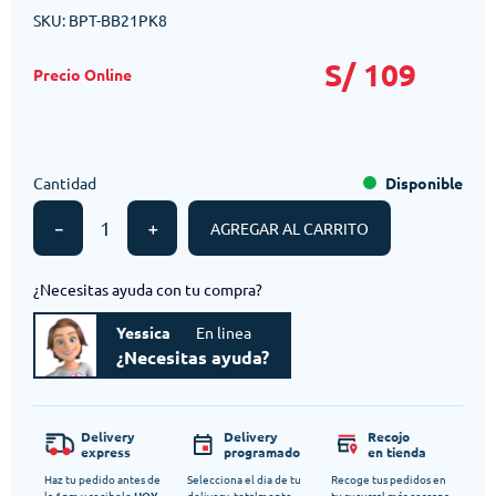
SKU
:
BPT-BB21PK8
S/
109
Cantidad
Disponible
－
＋
AGREGAR AL CARRITO
¿Necesitas ayuda con tu compra?
Yessica
En linea
¿Necesitas ayuda?
Delivery
Delivery
Recojo
express
programado
en tienda
Haz tu pedido antes de
Selecciona el dia de tu
Recoge tus pedidos en
la 1pm y recibelo
HOY
delivery, totalmente
tu sucursal más cercana