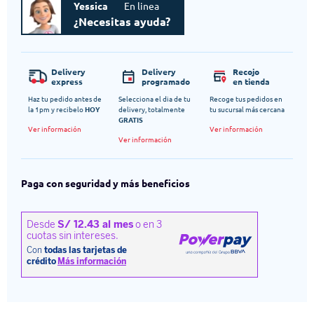
Yessica
En linea
¿Necesitas ayuda?
Delivery
Delivery
Recojo
express
programado
en tienda
Haz tu pedido antes de
Selecciona el dia de tu
Recoge tus pedidos en
la 1pm y recibelo
HOY
delivery, totalmente
tu sucursal más cercana
GRATIS
Ver información
Ver información
Ver información
Paga con seguridad y más beneficios