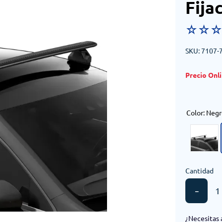
Fija
☆
☆
SKU
:
7107-
Color
:
Negr
Cantidad
－
¿Necesitas 