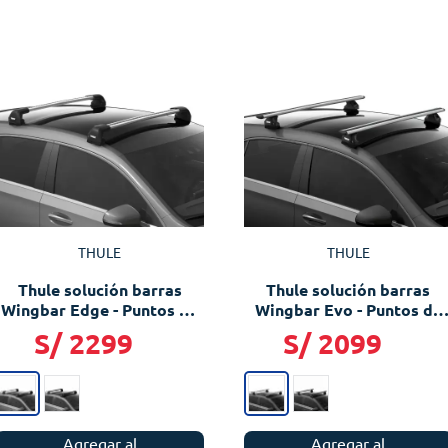
THULE
THULE
Thule solución barras
Thule solución barras
Wingbar Edge - Puntos de
Wingbar Evo - Puntos de
Fijación
Fijación
S/
2299
S/
2099
Agregar al
Agregar al