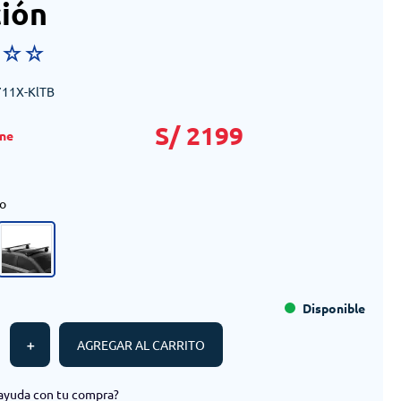
ción
☆
☆
☆
711X-KlTB
S/
2199
o
Disponible
＋
AGREGAR AL CARRITO
ayuda con tu compra?