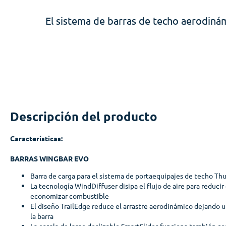
El sistema de barras de techo aerodinámi
Descripción del producto
Características:
BARRAS WINGBAR EVO
Barra de carga para el sistema de portaequipajes de techo Th
La tecnología WindDiffuser disipa el flujo de aire para reducir e
economizar combustible
El diseño TrailEdge reduce el arrastre aerodinámico dejando u
la barra
La escala de largo deslizable SmartSlides funciona también 