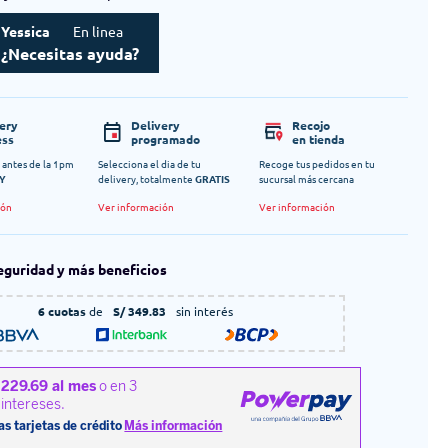
Yessica
En linea
¿Necesitas ayuda?
very
Delivery
Recojo
ess
programado
en tienda
 antes de la 1pm
Selecciona el dia de tu
Recoge tus pedidos en tu
Y
delivery, totalmente
GRATIS
sucursal más cercana
ión
Ver información
Ver información
eguridad y más beneficios
6 cuotas
de
S/ 349.83
sin interés