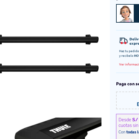
Deli
expr
Haz tu pedido
y recibelo
HO
Ver informac
Paga con s