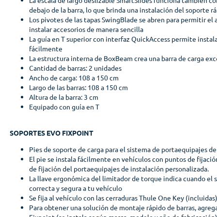
debajo de la barra, lo que brinda una instalación del soporte r
Los pivotes de las tapas SwingBlade se abren para permitir el a
instalar accesorios de manera sencilla
La guía en T superior con interfaz QuickAccess permite instal
fácilmente
La estructura interna de BoxBeam crea una barra de carga ex
Cantidad de barras: 2 unidades
Ancho de carga: 108 a 150 cm
Largo de las barras: 108 a 150 cm
Altura de la barra: 3 cm
Equipado con guía en T
SOPORTES EVO FIXPOINT
Pies de soporte de carga para el sistema de portaequipajes d
El pie se instala fácilmente en vehículos con puntos de fijació
de fijación del portaequipajes de instalación personalizada.
La llave ergonómica del limitador de torque indica cuando el 
correcta y segura a tu vehículo
Se fija al vehículo con las cerraduras Thule One Key (incluidas
Para obtener una solución de montaje rápido de barras, agrega
Fixpoint (se instala según marca, modelo y año de fabricación