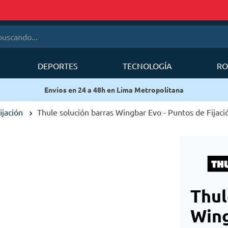
cando...
DEPORTES
TECNOLOGÍA
RO
érminos más buscados
Envíos en 24 a 48h en Lima Metropolitana
1
.
mobi garden
2
.
sea to summit
ijación
Thule solución barras Wingbar Evo - Puntos de Fijaci
3
.
forerunner
4
.
mochila deuter
5
.
mochila
6
.
silla
Thul
Wing