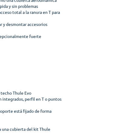
ápida y sin problemas
cceso total a la ranura en T para
ar y desmontar accesorios
cepcionalmente fuerte
e techo Thule Evo
n integrados, perfil en T o puntos
soporte está fijado de forma
)
 una cubierta del kit Thule
)