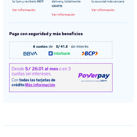
la 1pm y recibelo
HOY
delivery, totalmente
tu sucursal más cercana
GRATIS
Ver información
Ver información
Ver información
Paga con seguridad y más beneficios
6 cuotas
de
S/ 41.5
sin interés