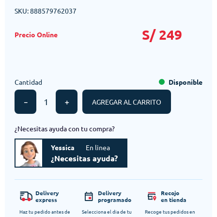
SKU
:
888579762037
S/
249
Cantidad
Disponible
－
＋
AGREGAR AL CARRITO
¿Necesitas ayuda con tu compra?
Yessica
En linea
¿Necesitas ayuda?
Delivery
Delivery
Recojo
express
programado
en tienda
Haz tu pedido antes de
Selecciona el dia de tu
Recoge tus pedidos en