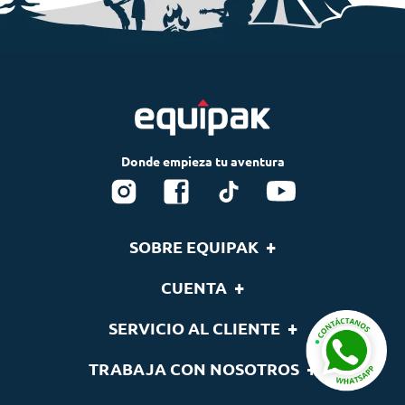
+
SOBRE EQUIPAK
Nosotros
+
CUENTA
Blog
Tu cuenta
+
SERVICIO AL CLIENTE
Nuestras Marcas
Lista de deseos
Términos y condiciones
Contáctenos
+
TRABAJA CON NOSOTROS
Seguimiento de pedidos
Cambios y devoluciones
Quieres ser distribuidor