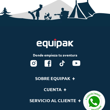
+
SOBRE EQUIPAK
Nosotros
+
CUENTA
Blog
Tu cuenta
+
SERVICIO AL CLIENTE
Nuestras Marcas
Lista de deseos
Términos y condiciones
Contáctenos