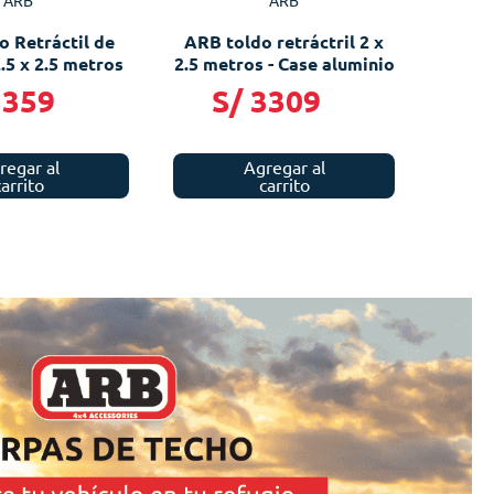
ARB
ARB
o Retráctil de
ARB toldo retráctril 2 x
.5 x 2.5 metros
2.5 metros - Case aluminio
3359
S/
3309
regar al
Agregar al
carrito
carrito