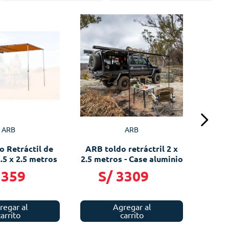
ARB
ARB
o Retráctil de
ARB toldo retráctril 2 x
.5 x 2.5 metros
2.5 metros - Case aluminio
3359
S/
3309
regar al
Agregar al
carrito
carrito