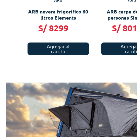
ARB
ARB
ARB nevera frigorífico 60
ARB carpa de
litros Elements
personas Sim
S/
8299
S/
80
Agregar al
Agregar
carrito
carrit