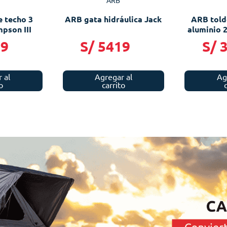
ARB
 techo 3
ARB gata hidráulica Jack
ARB told
pson III
aluminio 2
19
S/
5419
S/
 al
Agregar al
Ag
o
carrito