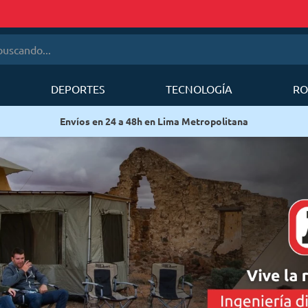
cando...
DEPORTES
TECNOLOGÍA
RO
érminos más buscados
Delivery en 24 a 48h en Lima Metropolitana.
1
.
mobi garden
2
.
sea to summit
3
.
forerunner
4
.
mochila deuter
5
.
mochila
6
.
silla