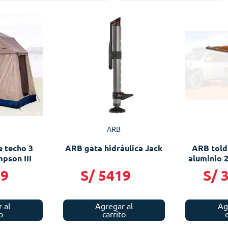
ARB
 techo 3
ARB gata hidráulica Jack
ARB told
pson III
aluminio 2
19
S/
5419
S/
 al
Agregar al
Ag
o
carrito