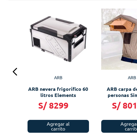
ARB
ARB
ARB nevera frigorífico 60
ARB carpa de
litros Elements
personas Sim
S/
8299
S/
80
Agregar al
Agregar
carrito
carrit