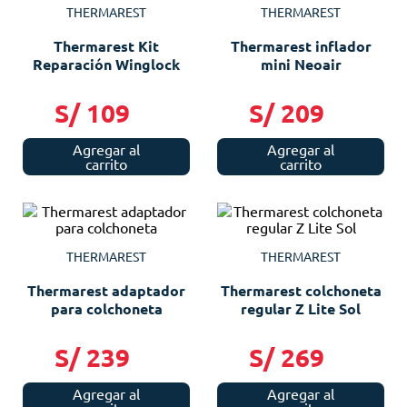
THERMAREST
THERMAREST
Thermarest Kit
Thermarest inflador
Reparación Winglock
mini Neoair
S/
109
S/
209
Agregar al
Agregar al
carrito
carrito
THERMAREST
THERMAREST
Thermarest adaptador
Thermarest colchoneta
para colchoneta
regular Z Lite Sol
S/
239
S/
269
Agregar al
Agregar al