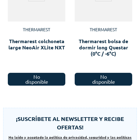
THERMAREST
THERMAREST
Thermarest colchoneta
Thermarest bolsa de
large NeoAir XLite NXT
dormir long Questar
(0°C / -6°C)
No
No
disponible
disponible
¡SUSCRÍBETE AL NEWSLETTER Y RECIBE
OFERTAS!
He leído y aceptado la politica de privacidad, seguridad y las politicas