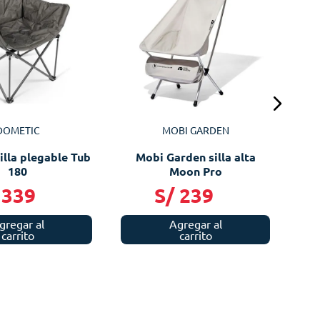
Cor
DOMETIC
MOBI GARDEN
illa plegable Tub
Mobi Garden silla alta
180
Moon Pro
339
S/
239
gregar al
Agregar al
carrito
carrito