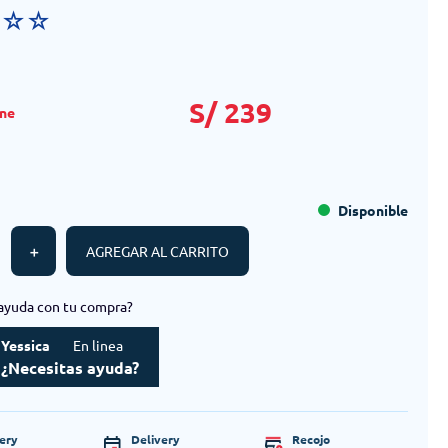
☆
☆
☆
S/
239
Disponible
＋
AGREGAR AL CARRITO
ayuda con tu compra?
Yessica
En linea
¿Necesitas ayuda?
very
Delivery
Recojo