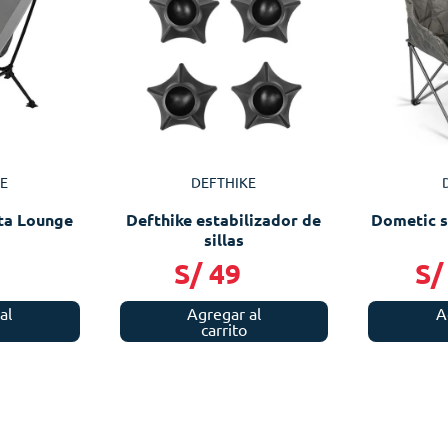
E
DEFTHIKE
lta Lounge
Defthike estabilizador de
Dometic s
sillas
9
S/
49
S/
al
Agregar al
A
carrito