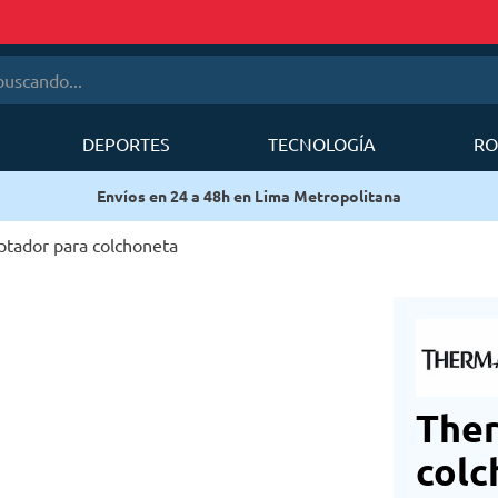
cando...
DEPORTES
TECNOLOGÍA
RO
érminos más buscados
Envíos en 24 a 48h en Lima Metropolitana
1
.
mobi garden
2
.
sea to summit
tador para colchoneta
3
.
mochila deuter
4
.
forerunner
5
.
mochila
6
.
silla
Ther
colc