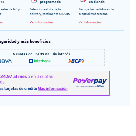
ess
programado
en tienda
 antes de la 1pm
Selecciona el dia de tu
Recoge tus pedidos en tu
Y
delivery, totalmente
GRATIS
sucursal más cercana
ión
Ver información
Ver información
eguridad y más beneficios
6 cuotas
de
S/ 39.83
sin interés