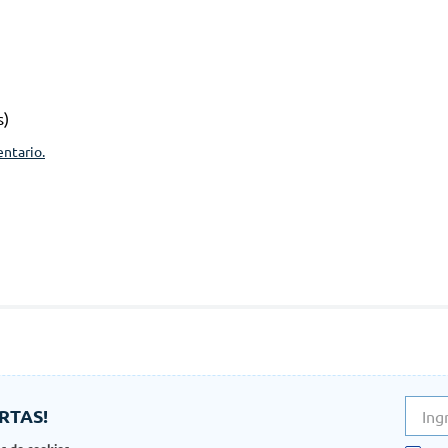
s)
entario.
RTAS!
as de cookies