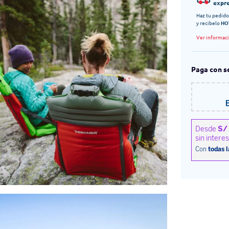
expr
Haz tu pedido
y recibelo
HO
Ver informac
Paga con s