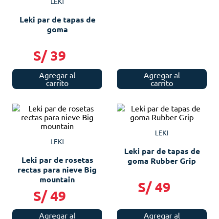
LEKI
Leki par de tapas de
goma
S/
39
Agregar al
Agregar al
carrito
carrito
LEKI
LEKI
Leki par de tapas de
Leki par de rosetas
goma Rubber Grip
rectas para nieve Big
mountain
S/
49
S/
49
Agregar al
Agregar al