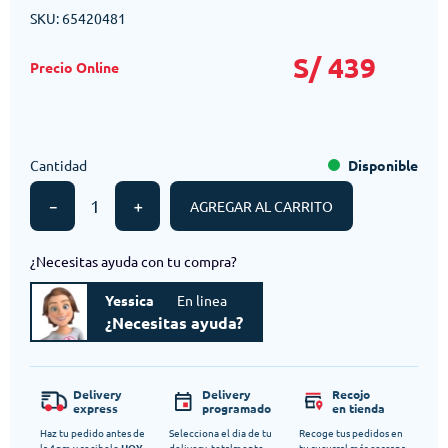
SKU
:
65420481
S/
439
Cantidad
Disponible
－
＋
AGREGAR AL CARRITO
¿Necesitas ayuda con tu compra?
Yessica
En linea
¿Necesitas ayuda?
Delivery
Delivery
Recojo
express
programado
en tienda
Haz tu pedido antes de
Selecciona el dia de tu
Recoge tus pedidos en
la 1pm y recibelo
HOY
delivery, totalmente
tu sucursal más cercana