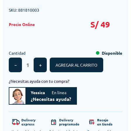
SKU
:
881810003
S/
49
Cantidad
Disponible
－
＋
AGREGAR AL CARRITO
¿Necesitas ayuda con tu compra?
Yessica
En linea
¿Necesitas ayuda?
Delivery
Delivery
Recojo
express
programado
en tienda