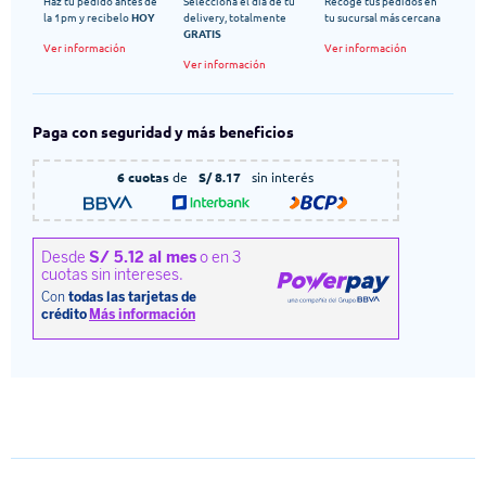
Haz tu pedido antes de
Selecciona el dia de tu
Recoge tus pedidos en
la 1pm y recibelo
HOY
delivery, totalmente
tu sucursal más cercana
GRATIS
Ver información
Ver información
Ver información
Paga con seguridad y más beneficios
6 cuotas
de
S/ 8.17
sin interés