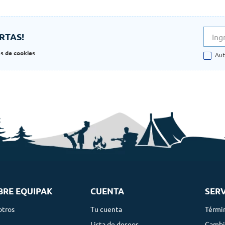
RTAS!
as de cookies
Aut
BRE EQUIPAK
CUENTA
SERV
otros
Tu cuenta
Térmi
g
Lista de deseos
Cambi