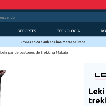
cando...
DEPORTES
TECNOLOGÍA
RO
érminos más buscados
Envíos en 24 a 48h en Lima Metropolitana
1
.
mobi garden
2
.
sea to summit
Leki par de bastones de trekking Makalu
3
.
forerunner
4
.
mochila deuter
5
.
mochila
6
.
silla
Leki
trek