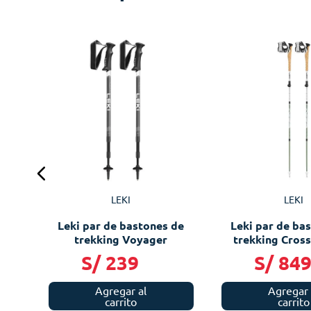
nes
LEKI
LEKI
Leki par de bastones de
Leki par de ba
trekking Voyager
trekking Cross
Superli
S/
239
S/
84
Agregar al
Agregar 
carrito
carrito