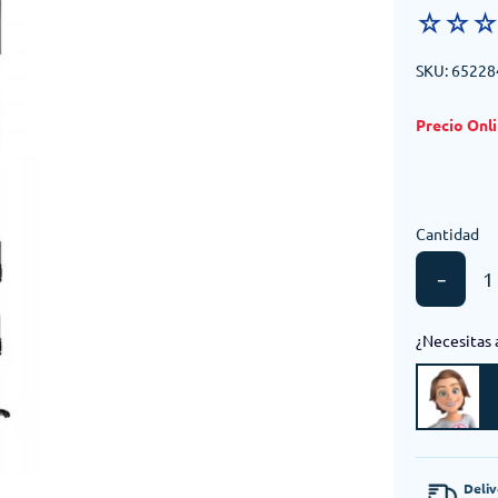
☆
☆
SKU
:
65228
Cantidad
－
¿Necesitas 
Deli