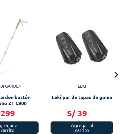
Le
BI GARDEN
LEKI
arden bastón
Leki par de tapas de goma
ono ZT C900
299
S/
39
gregar al
Agregar al
carrito
carrito