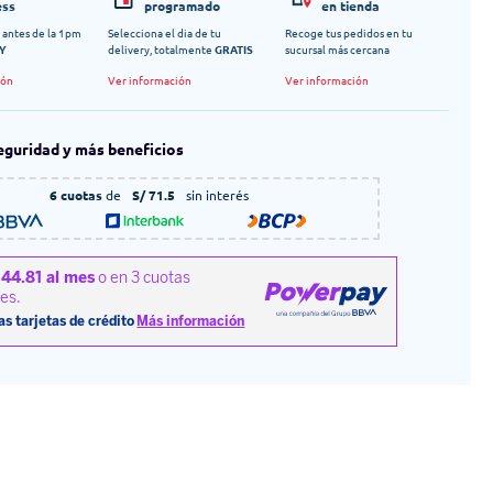
ess
programado
en tienda
 antes de la 1pm
Selecciona el dia de tu
Recoge tus pedidos en tu
Y
delivery, totalmente
GRATIS
sucursal más cercana
ión
Ver información
Ver información
eguridad y más beneficios
6 cuotas
de
S/ 71.5
sin interés