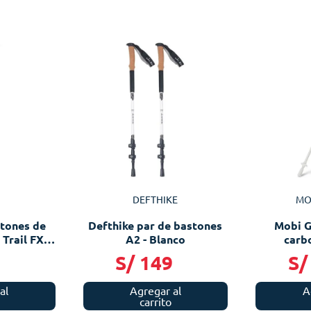
DEFTHIKE
MO
stones de
Defthike par de bastones
Mobi G
 Trail FX
A2 - Blanco
carb
te
9
S/
149
S/
al
Agregar al
A
carrito