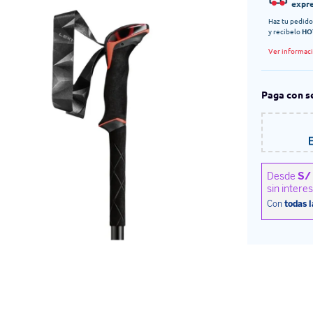
expr
Haz tu pedido
y recibelo
HO
Ver informac
Paga con s