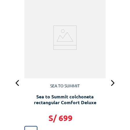
C
SEA TO SUMMIT
Sea to Summit colchoneta
rectangular Comfort Deluxe
S/
699