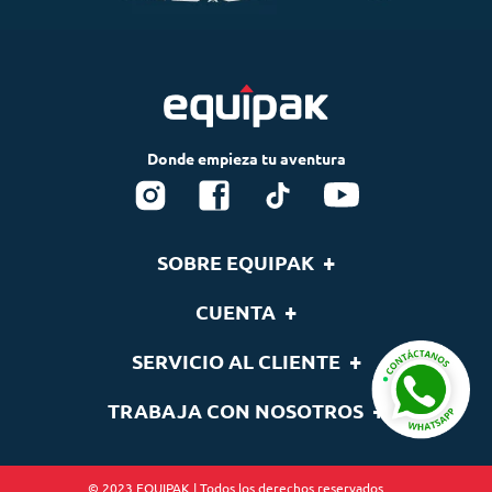
+
SOBRE EQUIPAK
Nosotros
+
CUENTA
Blog
Tu cuenta
+
SERVICIO AL CLIENTE
Nuestras Marcas
Lista de deseos
Términos y condiciones
Contáctenos
+
TRABAJA CON NOSOTROS
Seguimiento de pedidos
Cambios y devoluciones
Quieres ser distribuidor
Políticas de Envíos
Empleos Equipak
© 2023 EQUIPAK | Todos los derechos reservados