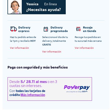
Yessica
En linea
¿Necesitas ayuda?
Delivery
Delivery
Recojo
express
programado
en tienda
Haz tu pedido antes de
Selecciona el dia de tu
Recoge tus pedidos en
la 1pm y recibelo
HOY
delivery, totalmente
tu sucursal más cercana
GRATIS
Ver información
Ver información
Ver información
Paga con seguridad y más beneficios