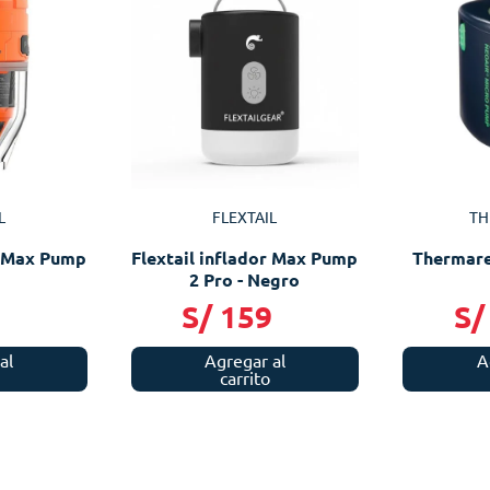
L
FLEXTAIL
TH
r Max Pump
Flextail inflador Max Pump
Thermare
2 Pro - Negro
9
S/
159
S/
al
Agregar al
A
carrito