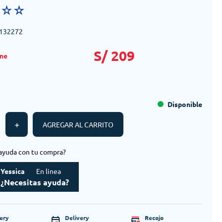
☆
☆
☆
132272
S/
209
Disponible
＋
AGREGAR AL CARRITO
ayuda con tu compra?
Yessica
En linea
¿Necesitas ayuda?
very
Delivery
Recojo