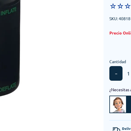
☆
☆
SKU
:
40818
Cantidad
－
¿Necesitas 
Deli