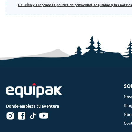
He leído y aceptado la politica de privacidad, seguridad y las politic
SO
Nos
Blo
Nues
Con