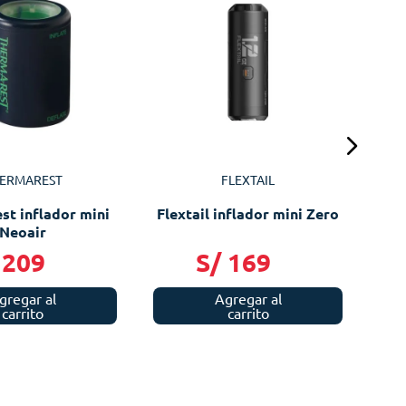
N
ERMAREST
FLEXTAIL
st inflador mini
Flextail inflador mini Zero
Neoair
209
S/
169
gregar al
Agregar al
carrito
carrito