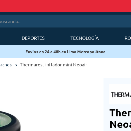
cando...
DEPORTES
TECNOLOGÍA
RO
érminos más buscados
Envíos en 24 a 48h en Lima Metropolitana
1
.
mobi garden
2
.
sea to summit
arches
Thermarest inflador mini Neoair
3
.
forerunner
4
.
mochila deuter
5
.
mochila
6
.
silla
Ther
Neoa