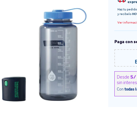
expr
Haz tu pedido
y recibelo
HO
Ver informac
Paga con s