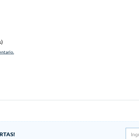
s)
entario.
RTAS!