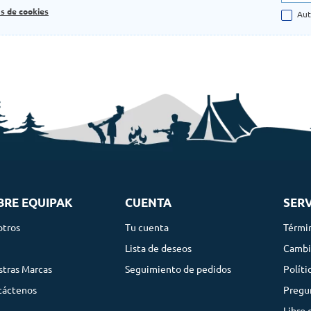
as de cookies
Aut
BRE EQUIPAK
CUENTA
SERV
otros
Tu cuenta
Térmi
g
Lista de deseos
Cambi
tras Marcas
Seguimiento de pedidos
Políti
táctenos
Pregu
Libro 