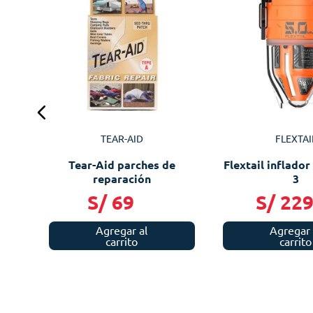
 1
TEAR-AID
FLEXTAI
Tear-Aid parches de
Flextail inflado
reparación
3
S/
69
S/
22
Agregar al
Agregar 
carrito
carrito