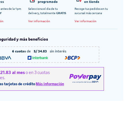
ess
programado
en tienda
 antes de la 1pm
Selecciona el dia de tu
Recoge tus pedidos en tu
Y
delivery, totalmente
GRATIS
sucursal más cercana
ión
Ver información
Ver información
eguridad y más beneficios
6 cuotas
de
S/ 34.83
sin interés