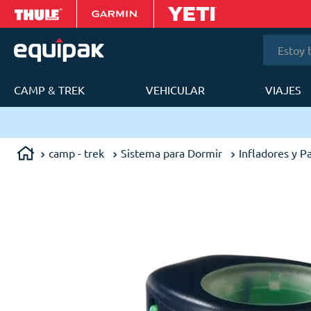
Estoy bus
CAMP & TREK
VEHICULAR
VIAJES
T
ery en 24 a 48h en Lima Metropolitana.
camp - trek
Sistema para Dormir
Infladores y P