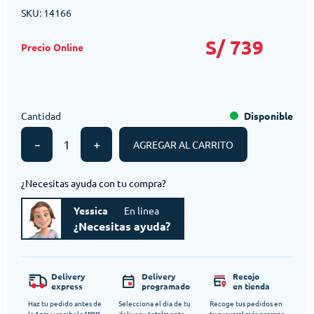
SKU
:
14166
S/
739
Cantidad
Disponible
－
＋
AGREGAR AL CARRITO
¿Necesitas ayuda con tu compra?
Yessica
En linea
¿Necesitas ayuda?
Delivery
Delivery
Recojo
express
programado
en tienda
Haz tu pedido antes de
Selecciona el dia de tu
Recoge tus pedidos en
la 1pm y recibelo
HOY
delivery, totalmente
tu sucursal más cercana