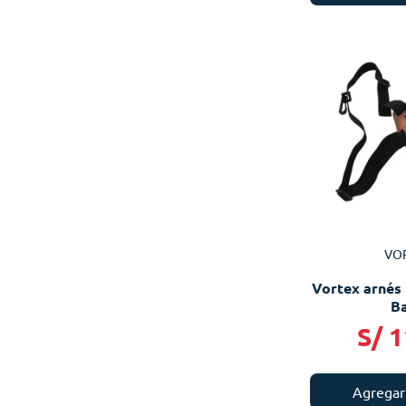
VO
Vortex arnés 
Ba
S/
1
Agregar 