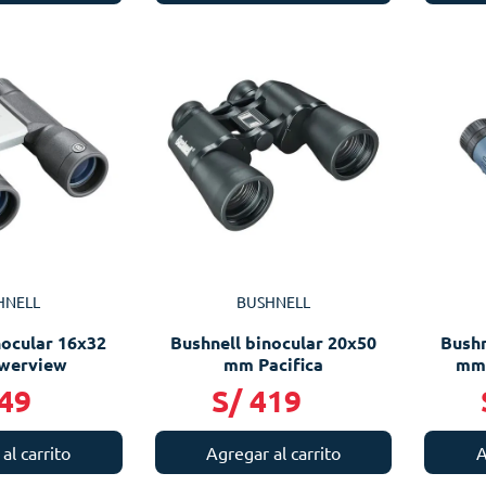
HNELL
BUSHNELL
nocular 16x32
Bushnell binocular 20x50
Bushn
werview
mm Pacifica
mm
49
S/
419
al carrito
Agregar al carrito
A