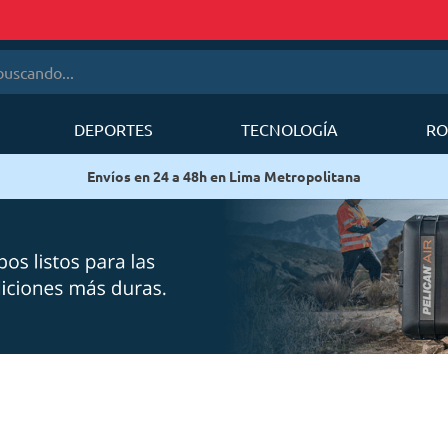
cando...
DEPORTES
TECNOLOGÍA
RO
érminos más buscados
Envíos en 24 a 48h en Lima Metropolitana
1
.
mobi garden
2
.
sea to summit
3
.
forerunner
4
.
mochila deuter
5
.
mochila
6
.
silla