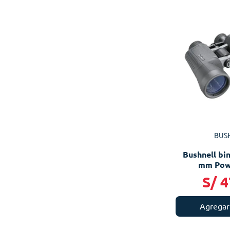
BUS
Bushnell bi
mm Pow
S/
4
Agregar 