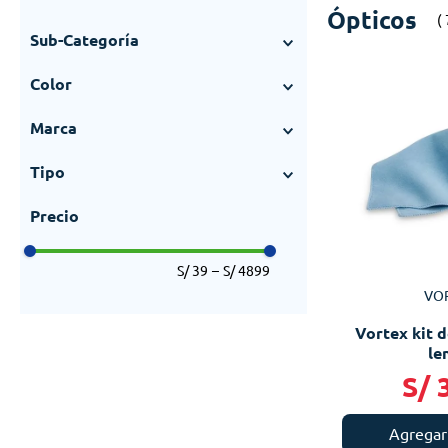
Ópticos
Sub-Categoría
Binoculares
(
62
)
Color
Visores nocturnos
(
12
)
Azul
(
1
)
Cámaras Trampa
(
4
)
Marca
Negro
(
3
)
Vortex
(
37
)
Verde
(
12
)
Tipo
Bushnell
(
36
)
Telescópico
(
8
)
Tasco
(
5
)
Binoculares
(
14
)
Cámaras Trampa
(
4
)
S/ 39
–
S/ 4899
Soporte
(
7
)
VO
Limpiador
(
1
)
Vortex kit d
le
S/
Agregar 