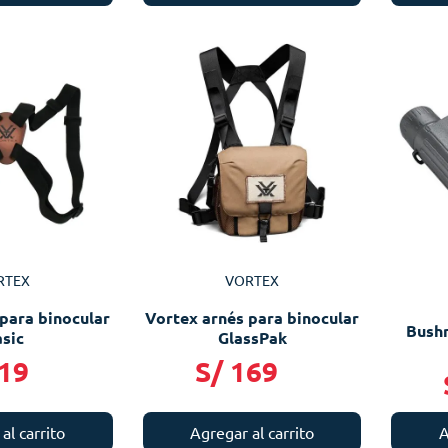
RTEX
VORTEX
para binocular
Vortex arnés para binocular
Bushn
sic
GlassPak
19
S/
169
A
al carrito
Agregar al carrito