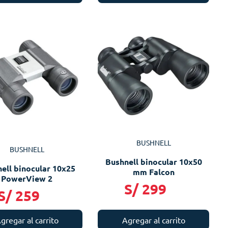
BUSHNELL
BUSHNELL
Bushnell binocular 10x50
ell binocular 10x25
mm Falcon
PowerView 2
S/
299
S/
259
gregar al carrito
Agregar al carrito