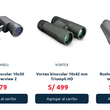
HNELL
VORTEX
nocular 10x50
Vortex binocular 10x42 mm
Bushn
erview 2
Triumph HD
m
79
S/
499
al carrito
Agregar al carrito
A