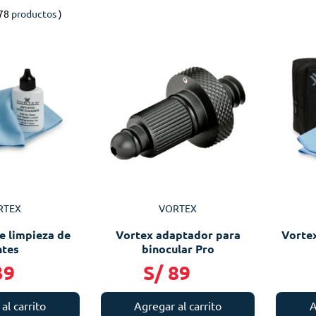
78
productos
RTEX
VORTEX
e limpieza de
Vortex adaptador para
Vortex
ntes
binocular Pro
39
S/
89
al carrito
Agregar al carrito
A