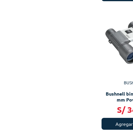
BUS
Bushnell bi
mm Po
S/
3
Agregar 