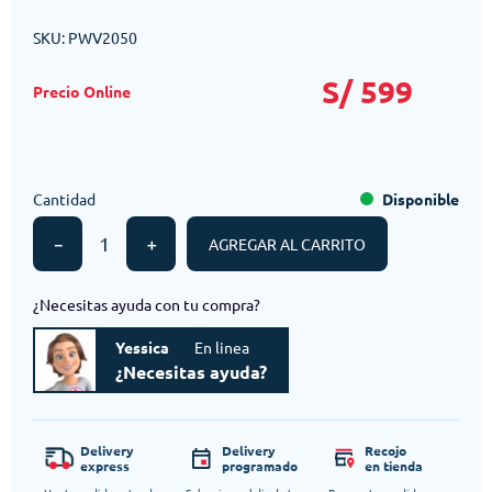
SKU
:
PWV2050
S/
599
Cantidad
Disponible
－
＋
AGREGAR AL CARRITO
¿Necesitas ayuda con tu compra?
Yessica
En linea
¿Necesitas ayuda?
Delivery
Delivery
Recojo
express
programado
en tienda