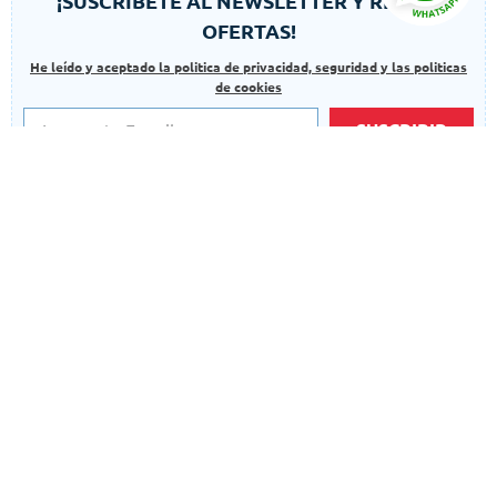
¡SUSCRÍBETE AL NEWSLETTER Y RECIBE
OFERTAS!
He leído y aceptado la politica de privacidad, seguridad y las politicas
de cookies
SUSCRIBIR
Autorizo el uso de mis datos para finalidades adicionales