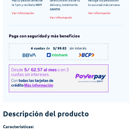
Haz tu pedido antes de
Selecciona el dia de tu
Recoge tus pedidos en
la 1pm y recibelo
HOY
delivery, totalmente
tu sucursal más cercana
GRATIS
Ver información
Ver información
Ver información
Paga con seguridad y más beneficios
6 cuotas
de
S/ 99.83
sin interés
Descripción del producto
Características: