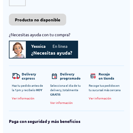
Producto no disponible
¿Necesitas ayuda con tu compra?
Yessica
En linea
¿Necesitas ayuda?
Delivery
Delivery
Recojo
express
programado
en tienda
Haz tu pedido antes de
Selecciona el dia de tu
Recoge tus pedidos en
la 1pm y recibelo
HOY
delivery, totalmente
tu sucursal más cercana
GRATIS
Ver información
Ver información
Ver información
Paga con seguridad y más beneficios