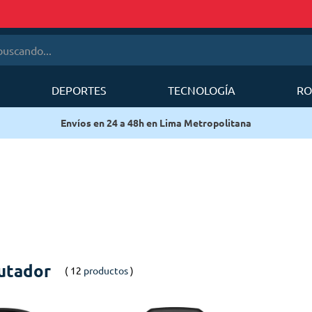
cando...
DEPORTES
TECNOLOGÍA
RO
érminos más buscados
Envíos en 24 a 48h en Lima Metropolitana
1
.
mobi garden
2
.
sea to summit
3
.
mochila deuter
4
.
forerunner
5
.
mochila
6
.
silla
utador
12
productos