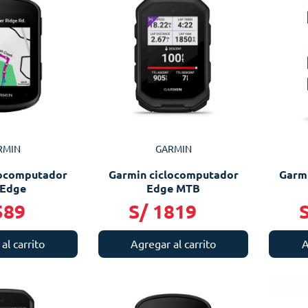
RMIN
GARMIN
locomputador
Garmin ciclocomputador
Garm
 Edge
Edge MTB
589
S/
1819
al carrito
Agregar al carrito
A