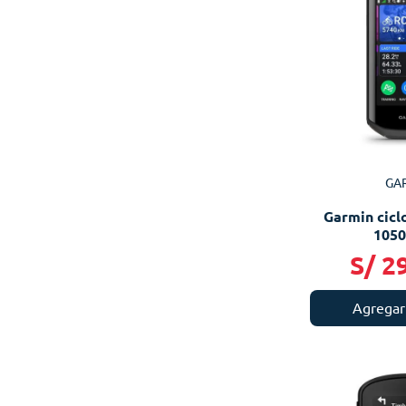
GA
Garmin cic
1050
S/
2
Agregar 