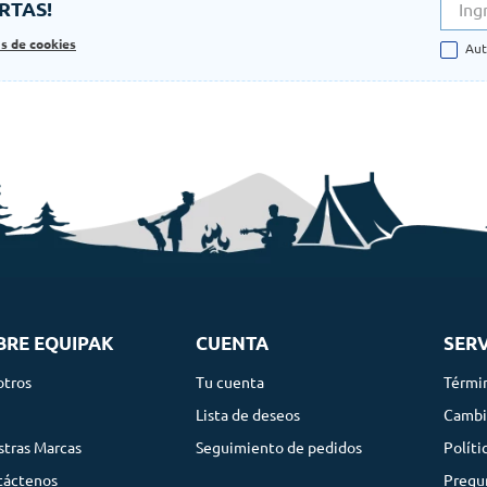
RTAS!
as de cookies
Aut
BRE EQUIPAK
CUENTA
SERV
otros
Tu cuenta
Térmi
g
Lista de deseos
Cambi
tras Marcas
Seguimiento de pedidos
Políti
táctenos
Pregu