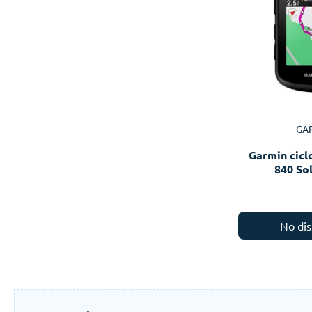
GA
Garmin cic
840 So
No dis