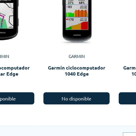
RMIN
GARMIN
locomputador
Garmin ciclocomputador
Garm
lar Edge
1040 Edge
1
ponible
No disponible