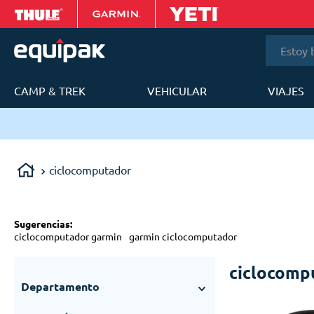
Estoy bus
CAMP & TREK
VEHICULAR
VIAJES
T
ery en 24 a 48h en Lima Metropolitana.
ciclocomputador
Sugerencias
:
ciclocomputador garmin
garmin ciclocomputador
ciclocomp
Departamento
Deportes
(
12
)