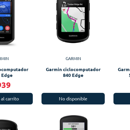
RMIN
GARMIN
locomputador
Garmin ciclocomputador
Garm
 Edge
840 Edge
939
al carrito
No disponible