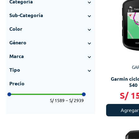
Categoría
Ciclismo
(
12
)
Sub-Categoría
Ciclocomputadores
(
12
)
Color
Negro
(
1
)
Género
Unisex
(
9
)
Marca
Garmin
(
12
)
GA
Tipo
Garmin cic
Ciclocomputador
(
11
)
540
S/
1
S/ 1589
–
S/ 2939
Agregar 