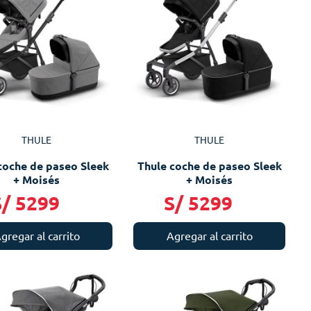
THULE
THULE
coche de paseo Sleek
Thule coche de paseo Sleek
+ Moisés
+ Moisés
S/
5299
S/
5299
gregar al carrito
Agregar al carrito