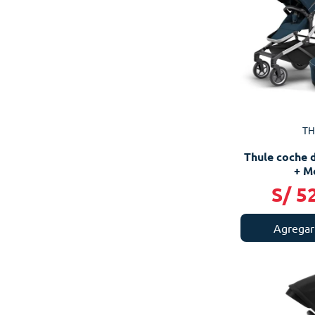
TH
Thule coche 
+ M
S/
5
Agregar 