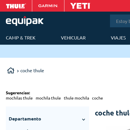
Estoy bus
CAMP & TREK
VEHICULAR
VIAJES
T
ery en 24 a 48h en Lima Metropolitana.
coche thule
Sugerencias
:
mochilas thule
mochila thule
thule mochila
coche
coche thul
Departamento
Deportes
(
13
)