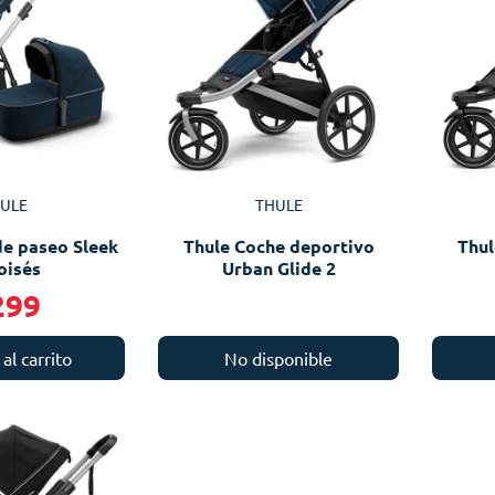
ULE
THULE
de paseo Sleek
Thule Coche deportivo
Thul
oisés
Urban Glide 2
299
al carrito
No disponible