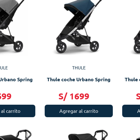
ULE
THULE
Urbano Spring
Thule coche Urbano Spring
Thule 
699
S/
1699
al carrito
Agregar al carrito
A