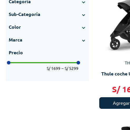
Categoría
Con niños
(
13
)
Sub-Categoría
Coches de paseo
(
8
)
Color
Coches deportivos
(
5
)
Azul
(
1
)
Marca
Azul oscuro
(
1
)
Thule
(
13
)
Gris
(
2
)
Negro
(
4
)
TH
Rosa
(
1
)
S/ 1699
–
S/ 5299
Thule coche 
S/
1
Agregar 