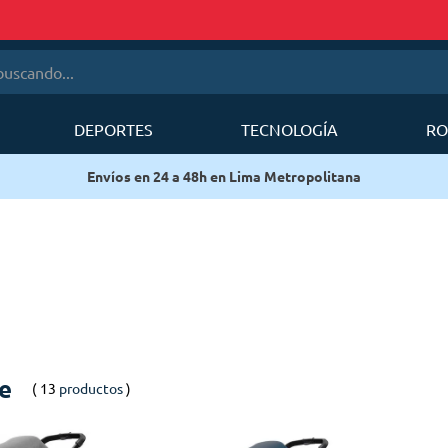
cando...
DEPORTES
TECNOLOGÍA
RO
érminos más buscados
Envíos en 24 a 48h en Lima Metropolitana
1
.
mobi garden
2
.
sea to summit
3
.
mochila deuter
4
.
mochila
5
.
silla
6
.
forerunner
e
13
productos