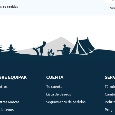
as de cookies
Aut
BRE EQUIPAK
CUENTA
SERV
otros
Tu cuenta
Térmi
g
Lista de deseos
Cambi
tras Marcas
Seguimiento de pedidos
Políti
táctenos
Pregu