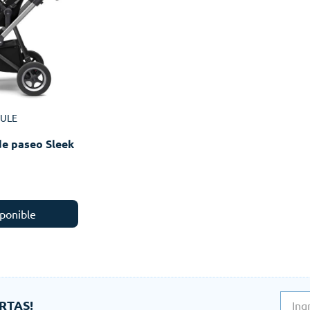
ULE
de paseo Sleek
ponible
RTAS!