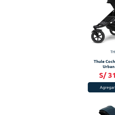
TH
Thule Coch
Urban 
S/
3
Agregar 