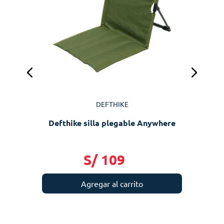
DEFTHIKE
Defthike silla plegable Anywhere
S/
109
Agregar al carrito