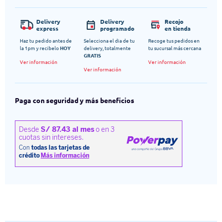
Delivery
Delivery
Recojo
express
programado
en tienda
Haz tu pedido antes de
Selecciona el dia de tu
Recoge tus pedidos en
la 1pm y recibelo
HOY
delivery, totalmente
tu sucursal más cercana
GRATIS
Ver información
Ver información
Ver información
Paga con seguridad y más beneficios