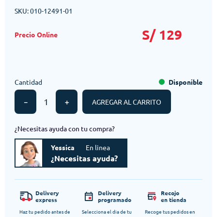
SKU
:
010-12491-01
S/
129
Cantidad
Disponible
－
＋
AGREGAR AL CARRITO
¿Necesitas ayuda con tu compra?
Yessica
En linea
¿Necesitas ayuda?
Delivery
Delivery
Recojo
express
programado
en tienda
Haz tu pedido antes de
Selecciona el dia de tu
Recoge tus pedidos en