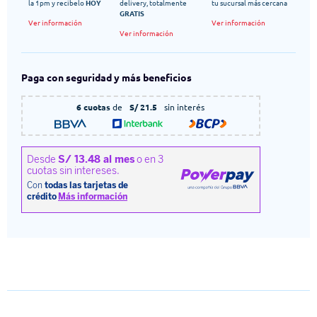
la 1pm y recibelo
HOY
delivery, totalmente
tu sucursal más cercana
GRATIS
Ver información
Ver información
Ver información
Paga con seguridad y más beneficios
6 cuotas
de
S/ 21.5
sin interés