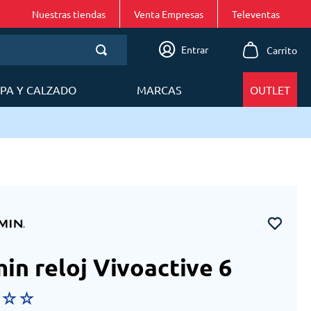
Nuestras tiendas
Venta Empresas
Entrar
PA Y CALZADO
MARCAS
OUTLET
 24 a 48h en Lima Metropolitana
in reloj Vivoactive 6
☆
☆
☆