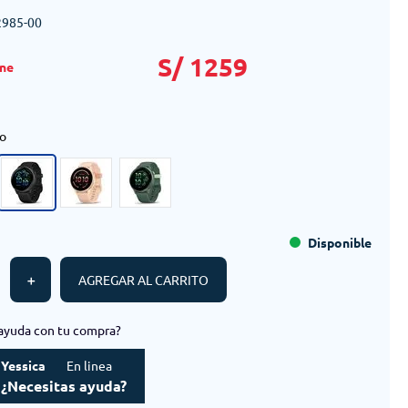
2985-00
S/
1259
o
Disponible
＋
AGREGAR AL CARRITO
ayuda con tu compra?
Yessica
En linea
¿Necesitas ayuda?