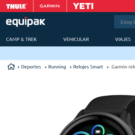
Estoy bus
CAMP & TREK
VEHICULAR
VIAJES
T
Envíos en 24 a 48h en Lima Metropolitana
Deportes
Running
Relojes Smart
Garmin rel