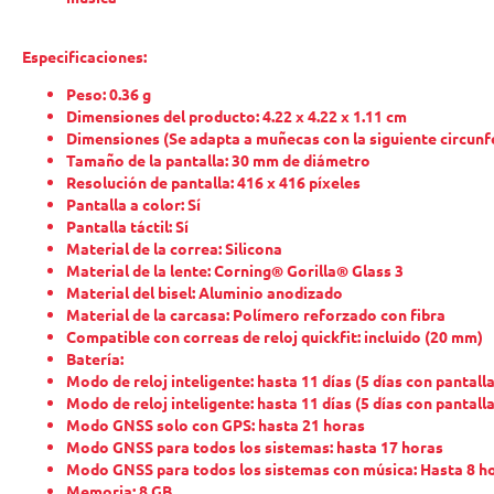
Especificaciones:
Peso: 0.36 g
Dimensiones del producto:
4.22 x 4.22 x 1.11 cm
Dimensiones (Se adapta a muñecas con la siguiente circun
Tamaño de la pantalla: 30 mm de diámetro
Resolución de pantalla: 416 x 416 píxeles
Pantalla a color: Sí
Pantalla táctil: Sí
Material de la correa: Silicona
Material de la lente: Corning® Gorilla® Glass 3
Material del bisel: Aluminio anodizado
Material de la carcasa: Polímero reforzado con fibra
Compatible con correas de reloj quickfit: incluido (20 mm)
Batería:
Modo de reloj inteligente: hasta 11 días (5 días con pantal
Modo de reloj inteligente: hasta 11 días (5 días con pantal
Modo GNSS solo con GPS: hasta 21 horas
Modo GNSS para todos los sistemas: hasta 17 horas
Modo GNSS para todos los sistemas con música: Hasta 8 h
Memoria: 8 GB