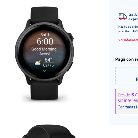
Deli
expr
Haz tu pedido
y recibelo
HO
Ver informac
Paga con s