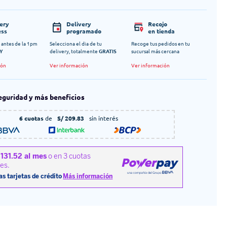
very
Delivery
Recojo
ess
programado
en tienda
 antes de la 1pm
Selecciona el dia de tu
Recoge tus pedidos en tu
Y
delivery, totalmente
GRATIS
sucursal más cercana
ión
Ver información
Ver información
eguridad y más beneficios
6 cuotas
de
S/ 209.83
sin interés