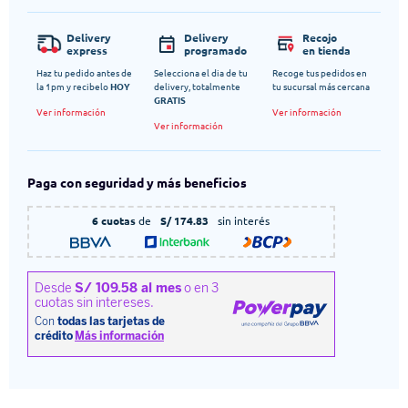
Delivery
Delivery
Recojo
express
programado
en tienda
Haz tu pedido antes de
Selecciona el dia de tu
Recoge tus pedidos en
la 1pm y recibelo
HOY
delivery, totalmente
tu sucursal más cercana
GRATIS
Ver información
Ver información
Ver información
Paga con seguridad y más beneficios
6 cuotas
de
S/ 174.83
sin interés