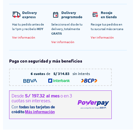
Delivery
Delivery
Recojo
express
programado
en tienda
Haz tu pedido antes de
Selecciona el dia de tu
Recoge tus pedidos en
la 1pm y recibelo
HOY
delivery, totalmente
tu sucursal más cercana
GRATIS
Ver información
Ver información
Ver información
Paga con seguridad y más beneficios
6 cuotas
de
S/ 314.83
sin interés