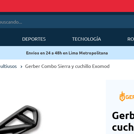
cando...
DEPORTES
TECNOLOGÍA
RO
érminos más buscados
Envíos en 24 a 48h en Lima Metropolitana
1
.
mobi garden
2
.
sea to summit
ultiusos
Gerber Combo Sierra y cuchillo Exomod
3
.
forerunner
4
.
mochila
5
.
mochila deuter
6
.
mochilas deuter
Gerb
cuch