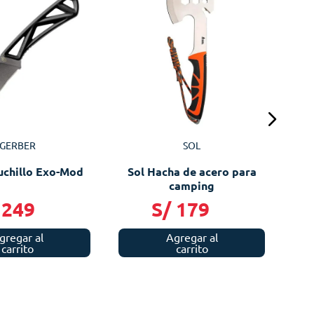
Ge
GERBER
SOL
uchillo Exo-Mod
Sol Hacha de acero para
camping
249
S/
179
gregar al
Agregar al
carrito
carrito