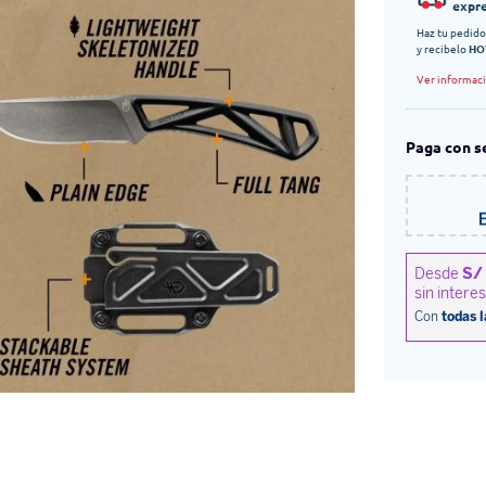
expr
Haz tu pedido
y recibelo
HO
Ver informac
Paga con s