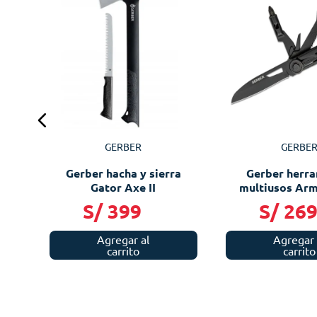
s
GERBER
GERBE
Gerber hacha y sierra
Gerber herr
Gator Axe II
multiusos Ar
Trade
S/
399
S/
26
Agregar al
Agregar 
carrito
carrito