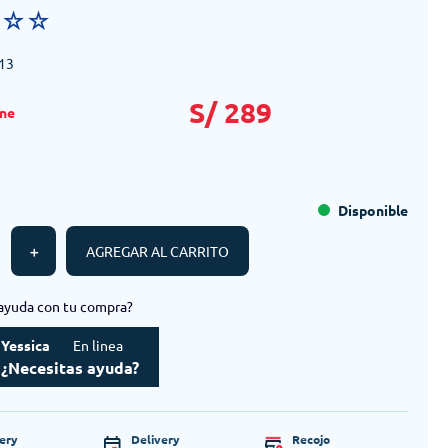
☆
☆
☆
13
S/
289
Disponible
＋
AGREGAR AL CARRITO
ayuda con tu compra?
Yessica
En linea
¿Necesitas ayuda?
very
Delivery
Recojo