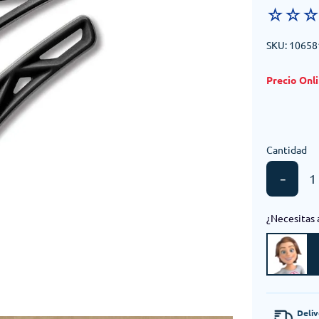
☆
☆
SKU
:
10658
Cantidad
－
¿Necesitas 
Deli