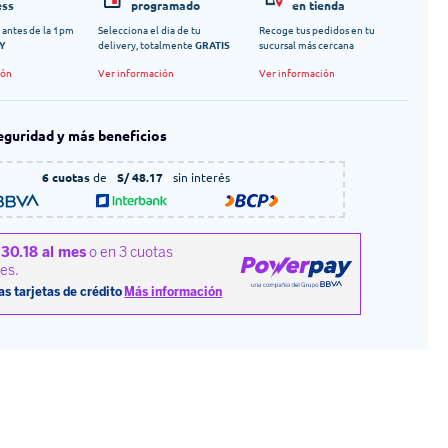
ess
programado
en tienda
 antes de la 1pm
Selecciona el dia de tu
Recoge tus pedidos en tu
Y
delivery, totalmente
GRATIS
sucursal más cercana
ión
Ver información
Ver información
eguridad y más beneficios
6 cuotas
de
S/ 48.17
sin interés