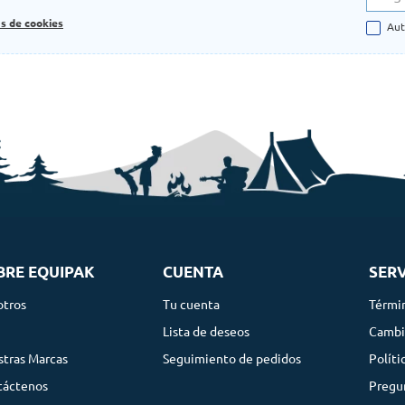
as de cookies
Aut
BRE EQUIPAK
CUENTA
SERV
otros
Tu cuenta
Térmi
g
Lista de deseos
Cambi
tras Marcas
Seguimiento de pedidos
Políti
táctenos
Pregu