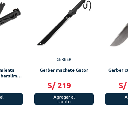
R
GERBER
amienta
Gerber machete Gator
Gerber c
mbarslim
9
S/
219
S/
al
Agregar al
A
carrito