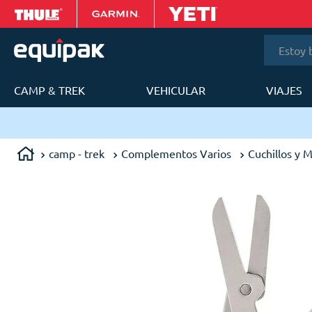
Estoy bus
CAMP & TREK
VEHICULAR
VIAJES
T
ma Metropolitana
camp - trek
Complementos Varios
Cuchillos y M