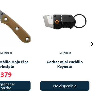
GERBER
GERBER
chillo Hoja Fina
Gerber mini cuchillo
rinciple
Keynote
379
gregar al
No disponible
carrito