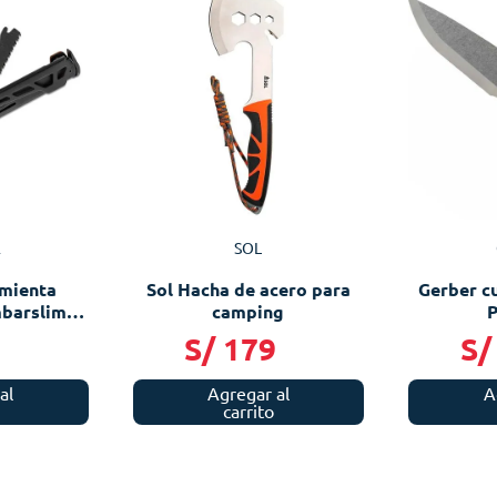
R
SOL
amienta
Sol Hacha de acero para
Gerber cu
mbarslim
camping
P
9
S/
179
S/
al
Agregar al
A
carrito