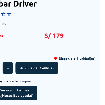
ar Driver
☆
☆
☆
1585
S/
179
Disponible
1
unidad(es)
＋
AGREGAR AL CARRITO
ayuda con tu compra?
Yessica
En linea
¿Necesitas ayuda?