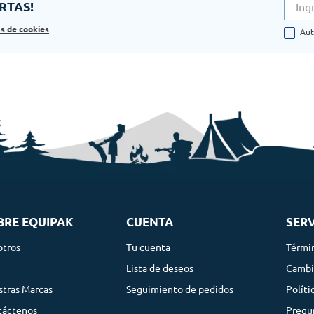
RTAS!
as de cookies
Aut
BRE EQUIPAK
CUENTA
SERV
otros
Tu cuenta
Térmi
g
Lista de deseos
Cambi
tras Marcas
Seguimiento de pedidos
Políti
táctenos
Pregu