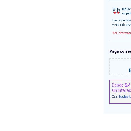
Deli
expr
Haz tu pedido
y recibelo
HO
Ver informac
Paga con s