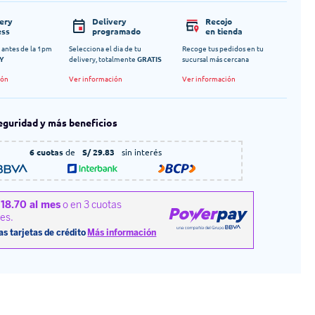
very
Delivery
Recojo
ess
programado
en tienda
 antes de la 1pm
Selecciona el dia de tu
Recoge tus pedidos en tu
Y
delivery, totalmente
GRATIS
sucursal más cercana
ión
Ver información
Ver información
eguridad y más beneficios
6 cuotas
de
S/ 29.83
sin interés