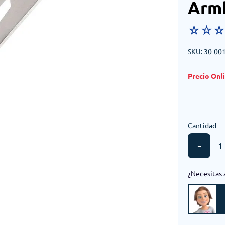
Armb
☆
☆
SKU
:
30-00
Cantidad
－
¿Necesitas 