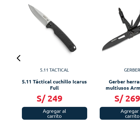
s
5.11 TACTICAL
GERBE
5.11 Táctical cuchillo Icarus
Gerber herr
Full
multiusos Ar
Trade
S/
249
S/
26
Agregar al
Agregar 
carrito
carrito