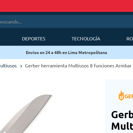
cando...
DEPORTES
TECNOLOGÍA
RO
érminos más buscados
Envíos en 24 a 48h en Lima Metrop
1
.
mobi garden
2
.
sea to summit
ultiusos
Gerber herramienta Multiusos 8 funciones Armbar 
3
.
forerunner
4
.
mochila deuter
5
.
mochila
6
.
silla
Gerb
Mult