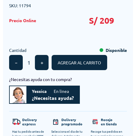
SKU
:
11794
S/
209
Cantidad
Disponible
－
＋
AGREGAR AL CARRITO
¿Necesitas ayuda con tu compra?
Yessica
En linea
¿Necesitas ayuda?
Delivery
Delivery
Recojo
express
programado
en tienda
Haz tu pedido antes de
Selecciona el dia de tu
Recoge tus pedidos en
la 1pm y recibelo
HOY
delivery, totalmente
tu sucursal más cercana