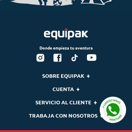
+
SOBRE EQUIPAK
Nosotros
+
CUENTA
Blog
Tu cuenta
+
SERVICIO AL CLIENTE
Nuestras Marcas
Lista de deseos
Términos y condiciones
Contáctenos
+
TRABAJA CON NOSOTROS
Seguimiento de pedidos
Cambios y devoluciones
Quieres ser distribuidor
Políticas de Envíos