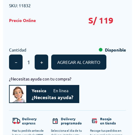
SKU
:
11832
S/
119
Cantidad
Disponible
－
＋
AGREGAR AL CARRITO
¿Necesitas ayuda con tu compra?
Yessica
En linea
¿Necesitas ayuda?
Delivery
Delivery
Recojo
express
programado
en tienda
Haz tu pedido antes de
Selecciona el dia de tu
Recoge tus pedidos en
la 1pm y recibelo
HOY
delivery, totalmente
tu sucursal más cercana