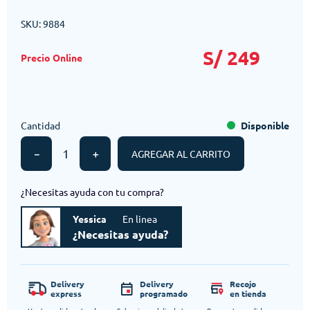
SKU
:
9884
S/
249
Cantidad
Disponible
－
＋
AGREGAR AL CARRITO
¿Necesitas ayuda con tu compra?
Yessica
En linea
¿Necesitas ayuda?
Delivery
Delivery
Recojo
express
programado
en tienda