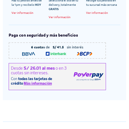
Haz tu pedido antes de
Selecciona el dia de tu
Recoge tus pedidos en
la 1pm y recibelo
HOY
delivery, totalmente
tu sucursal más cercana
GRATIS
Ver información
Ver información
Ver información
Paga con seguridad y más beneficios
6 cuotas
de
S/ 41.5
sin interés