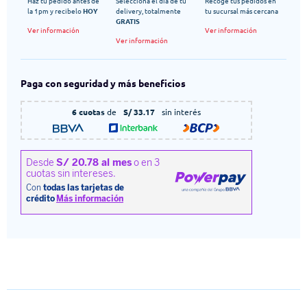
Haz tu pedido antes de
Selecciona el dia de tu
Recoge tus pedidos en
la 1pm y recibelo
HOY
delivery, totalmente
tu sucursal más cercana
GRATIS
Ver información
Ver información
Ver información
Paga con seguridad y más beneficios
6 cuotas
de
S/ 33.17
sin interés