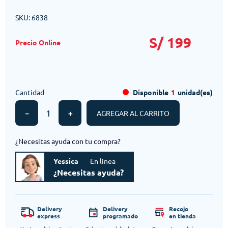
SKU
:
6838
S/
199
Cantidad
Disponible
1
unidad(es)
－
＋
AGREGAR AL CARRITO
¿Necesitas ayuda con tu compra?
Yessica
En linea
¿Necesitas ayuda?
Delivery
Delivery
Recojo
express
programado
en tienda