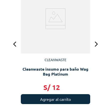
N
CLEANWASTE
Cleanwaste insumo para baño Wag
Bag Platinum
S/
12
Agregar al carrito