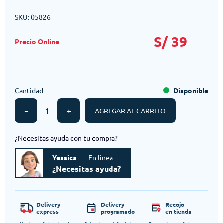
SKU
:
05826
S/
39
Cantidad
Disponible
－
＋
AGREGAR AL CARRITO
¿Necesitas ayuda con tu compra?
Yessica
En linea
¿Necesitas ayuda?
Delivery
Delivery
Recojo
express
programado
en tienda