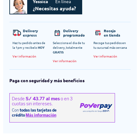
Yessica
En linea
¿Necesitas ayuda?
Delivery
Delivery
Recojo
express
programado
en tienda
Haz tu pedido antes de
Selecciona el dia de tu
Recoge tus pedidos en
la 1pm y recibelo
HOY
delivery, totalmente
tu sucursal más cercana
GRATIS
Ver información
Ver información
Ver información
Paga con seguridad y más beneficios