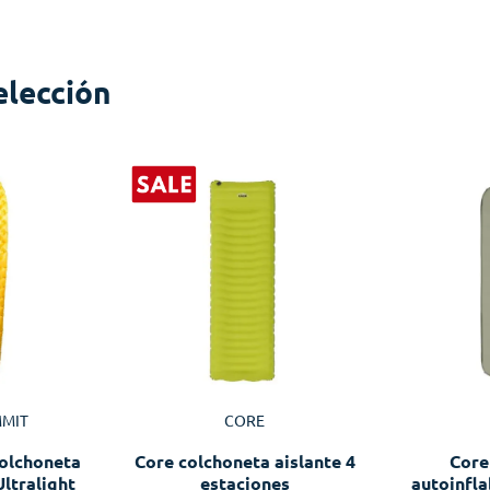
elección
MMIT
CORE
olchoneta
Core colchoneta aislante 4
Core
Ultralight
estaciones
autoinfla