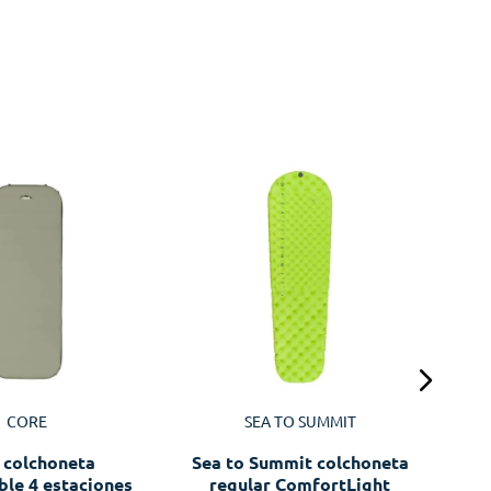
Se
CORE
SEA TO SUMMIT
Dob
 colchoneta
Sea to Summit colchoneta
ble 4 estaciones
regular ComfortLight