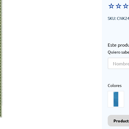
☆
☆
SKU
:
CNK2
Este prod
Quiero sabe
Colores
Product