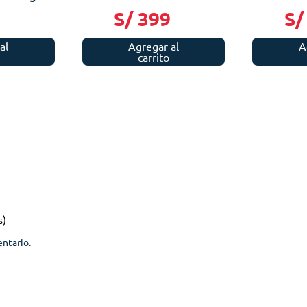
9
S/
399
S/
al
Agregar al
A
carrito
s)
entario.