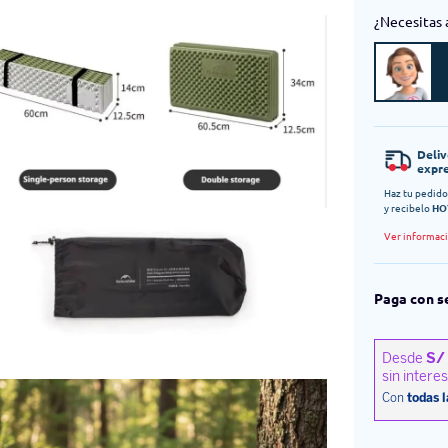
¿Necesitas 
Deli
expr
Haz tu pedido
y recibelo
HO
Ver informac
Paga con s