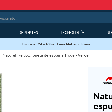
cando...
DEPORTES
TECNOLOGÍA
RO
érminos más buscados
ana
1
.
mobi garden
2
.
sea to summit
Naturehike colchoneta de espuma Troue - Verde
3
.
mochila deuter
4
.
mochila
5
.
silla
6
.
forerunner
Natu
espu