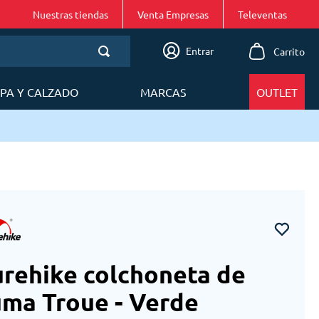
Nuestras tiendas
Venta Empresas
Entrar
PA Y CALZADO
MARCAS
OUTLET
Envíos en 24 a 48h en Lima Metropolitana
rehike colchoneta de
ma Troue - Verde