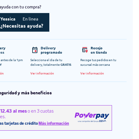
ayuda con tu compra?
Yessica
En linea
¿Necesitas ayuda?
very
Delivery
Recojo
ess
programado
en tienda
 antes de la 1pm
Selecciona el dia de tu
Recoge tus pedidos en tu
Y
delivery, totalmente
GRATIS
sucursal más cercana
ión
Ver información
Ver información
eguridad y más beneficios