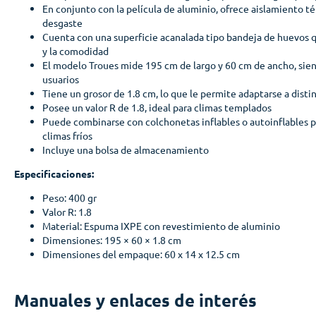
En conjunto con la película de aluminio, ofrece aislamiento té
desgaste
Cuenta con una superficie acanalada tipo bandeja de huevos qu
y la comodidad
El modelo Troues mide 195 cm de largo y 60 cm de ancho, sie
usuarios
Tiene un grosor de 1.8 cm, lo que le permite adaptarse a disti
Posee un valor R de 1.8, ideal para climas templados
Puede combinarse con colchonetas inflables o autoinflables p
climas fríos
Incluye una bolsa de almacenamiento
Especificaciones:
Peso: 400 gr
Valor R: 1.8
Material: Espuma IXPE con revestimiento de aluminio
Dimensiones: 195 × 60 × 1.8 cm
Dimensiones del empaque: 60 x 14 x 12.5 cm
Manuales y enlaces de interés