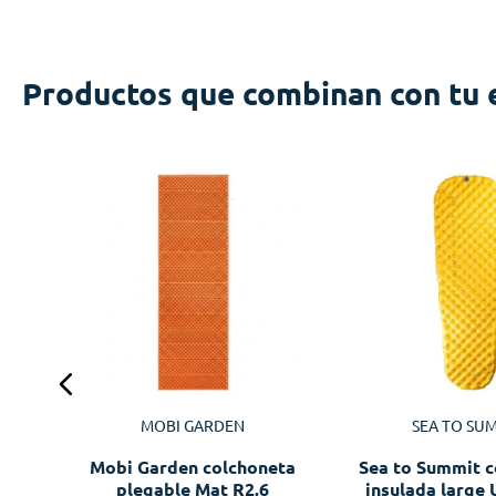
Productos que combinan con tu 
e
avy
MOBI GARDEN
SEA TO SU
Mobi Garden colchoneta
Sea to Summit c
plegable Mat R2.6
insulada large 