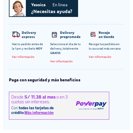
Yessica
En linea
¿Necesitas ayuda?
Delivery
Delivery
Recojo
express
programado
en tienda
Haz tu pedido antes de
Selecciona el dia de tu
Recoge tus pedidos en
la 1pm y recibelo
HOY
delivery, totalmente
tu sucursal más cercana
GRATIS
Ver información
Ver información
Ver información
Paga con seguridad y más beneficios