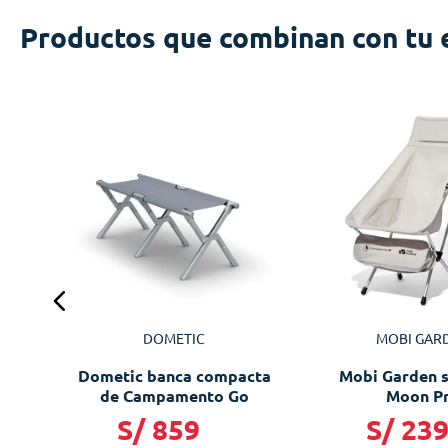
Productos que combinan con tu 
ase
DOMETIC
MOBI GAR
Dometic banca compacta
Mobi Garden si
de Campamento Go
Moon P
S/
859
S/
23