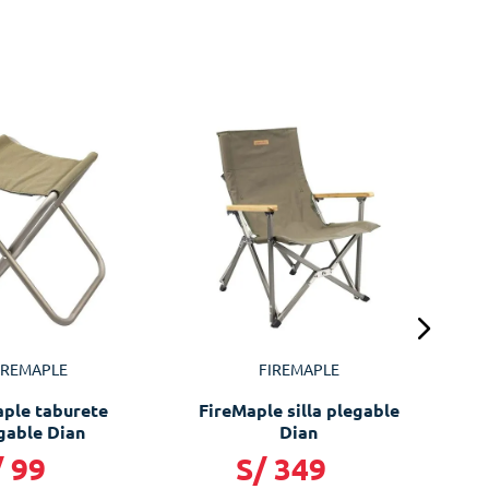
Cor
IREMAPLE
FIREMAPLE
aple taburete
FireMaple silla plegable
gable Dian
Dian
/
99
S/
349