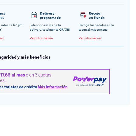
very
Delivery
Recojo
ess
programado
en tienda
 antes de la 1pm
Selecciona el dia de tu
Recoge tus pedidos en tu
Y
delivery, totalmente
GRATIS
sucursal más cercana
ión
Ver información
Ver información
eguridad y más beneficios