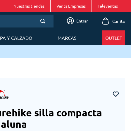
Nuestras tiendas
Venta Empresas
Entrar
PA Y CALZADO
MARCAS
OUTLET
Enví
rehike silla compacta
laluna