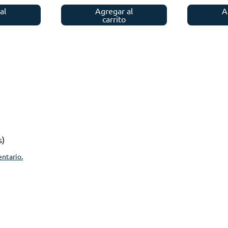
al
Agregar al
A
carrito
s)
entario.