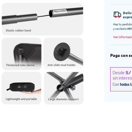
Deli
expr
Haz tu pedido
y recibelo
HO
Ver informac
Paga con s