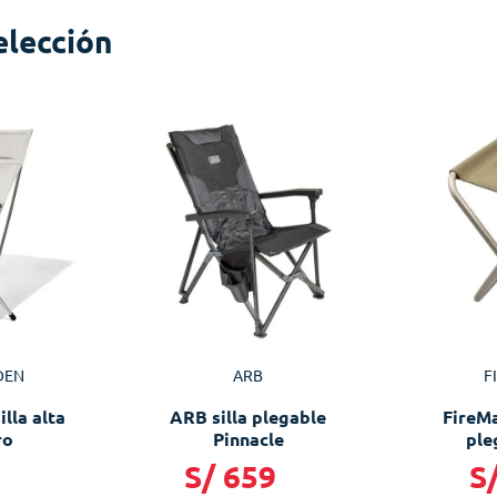
elección
DEN
ARB
F
lla alta
ARB silla plegable
FireM
ro
Pinnacle
ple
9
S/
659
S