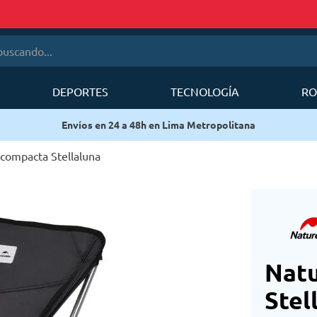
cando...
DEPORTES
TECNOLOGÍA
RO
érminos más buscados
Envíos en 24 a 48h en Lima Metropolitana
1
.
mobi garden
2
.
sea to summit
 compacta Stellaluna
3
.
mochila deuter
4
.
forerunner
5
.
mochila
6
.
silla
Natu
Stel