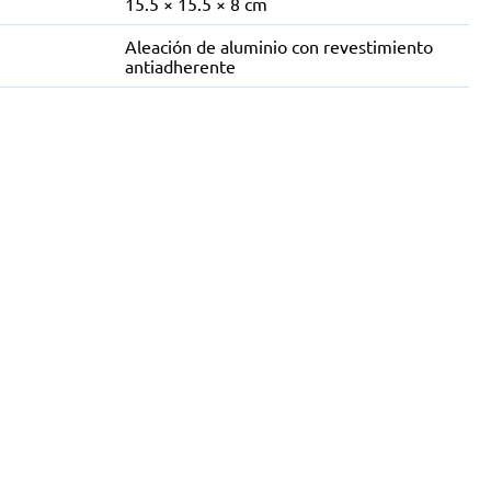
15.5 × 15.5 × 8 cm
Aleación de aluminio con revestimiento
antiadherente