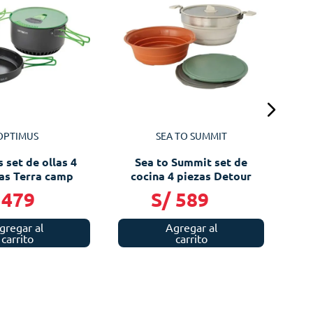
co
OPTIMUS
SEA TO SUMMIT
 set de ollas 4
Sea to Summit set de
as Terra camp
cocina 4 piezas Detour
479
S/
589
gregar al
Agregar al
carrito
carrito