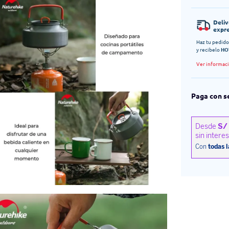
Deli
expr
Haz tu pedido
y recibelo
HO
Ver informac
Paga con s