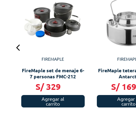
llas
r
FIREMAPLE
FIREMAP
FireMaple set de menaje 6-
FireMaple tetera
7 personas FMC-212
Antarct
S/
329
S/
16
Agregar al
Agregar 
carrito
carrito