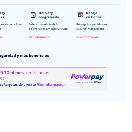
very
Delivery
Recojo
ess
programado
en tienda
 antes de la 1pm
Selecciona el dia de tu
Recoge tus pedidos en tu
Y
delivery, totalmente
GRATIS
sucursal más cercana
ión
Ver información
Ver información
eguridad y más beneficios