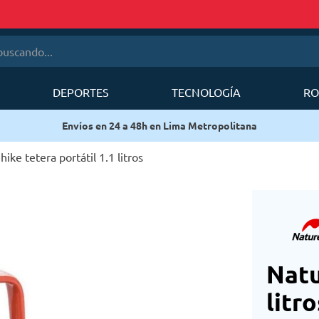
cando...
DEPORTES
TECNOLOGÍA
RO
érminos más buscados
Envíos en 24 a 48h en Lima Metropolitana
1
.
mobi garden
2
.
sea to summit
ike tetera portátil 1.1 litros
3
.
mochila deuter
4
.
forerunner
5
.
mochila
6
.
silla
Natu
litro