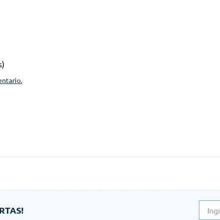
s)
entario.
RTAS!