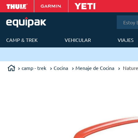
Estoy bus
CAMP & TREK
VEHICULAR
VIAJES
T
ana
camp - trek
Cocina
Menaje de Cocina
Natureh