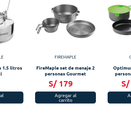
LE
FIREMAPLE
 1.5 litros
FireMaple set de menaje 2
Optimus
i
personas Gourmet
person
9
S/
179
S/
al
Agregar al
A
carrito