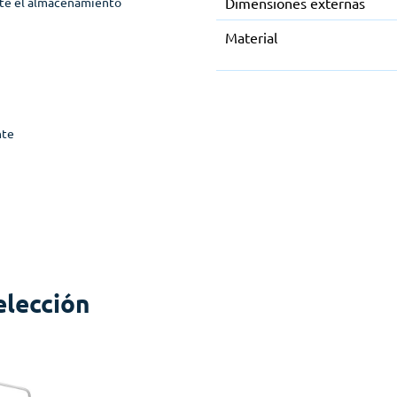
nte el almacenamiento
Dimensiones externas
Material
nte
elección