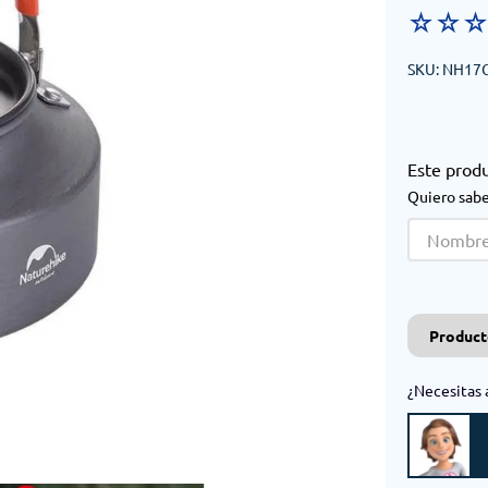
☆
☆
SKU
:
NH17C
Este prod
Quiero sabe
Product
¿Necesitas 