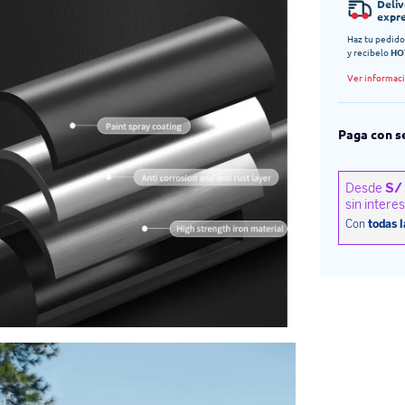
Deli
expr
Haz tu pedido
y recibelo
HO
Ver informac
Paga con s