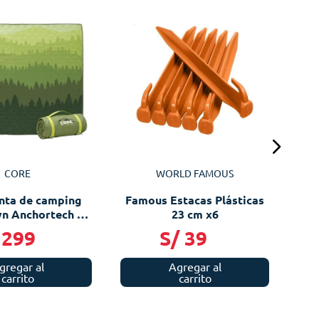
O
CORE
WORLD FAMOUS
nta de camping
Famous Estacas Plásticas
n Anchortech -
23 cm x6
green Vista
299
S/
39
gregar al
Agregar al
carrito
carrito