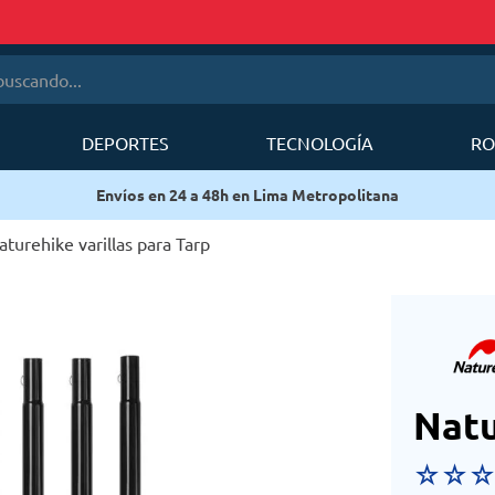
cando...
DEPORTES
TECNOLOGÍA
RO
érminos más buscados
Envíos en 24 a 48h en Lima Metropolitana
1
.
mobi garden
2
.
sea to summit
aturehike varillas para Tarp
3
.
mochila deuter
4
.
forerunner
5
.
mochila
6
.
silla
Natu
☆
☆