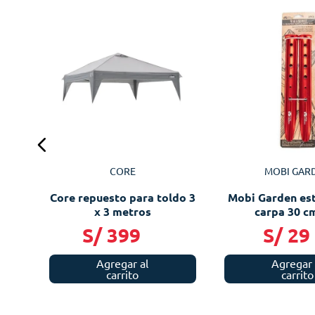
CORE
MOBI GAR
Core repuesto para toldo 3
Mobi Garden es
x 3 metros
carpa 30 cm
S/
399
S/
29
Agregar al
Agregar 
carrito
carrito