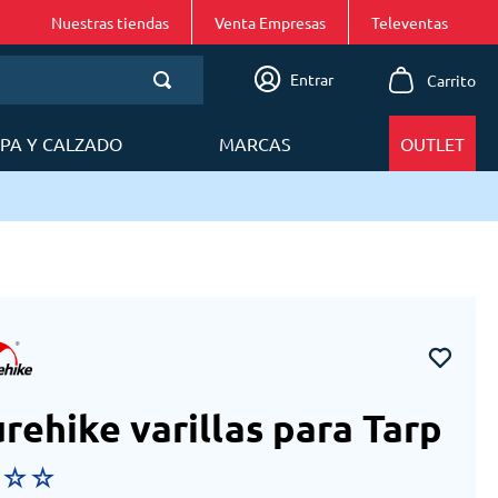
Nuestras tiendas
Venta Empresas
Entrar
PA Y CALZADO
MARCAS
OUTLET
rehike varillas para Tarp
☆
☆
☆