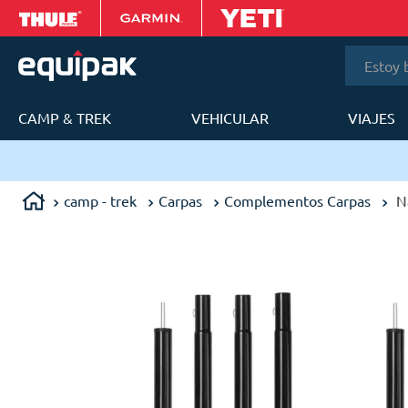
Estoy bus
CAMP & TREK
VEHICULAR
VIAJES
T
ana
camp - trek
Carpas
Complementos Carpas
N