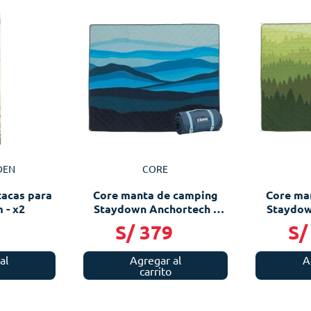
DEN
CORE
tacas para
Core manta de camping
Core ma
 - x2
Staydown Anchortech -
Staydow
Misty Mountains
Ever
S/
379
S/
al
Agregar al
A
carrito