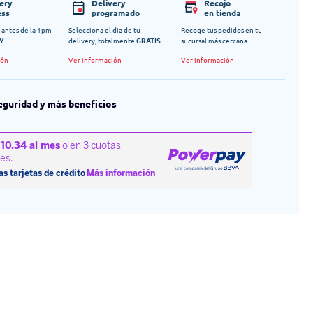
very
Delivery
Recojo
ess
programado
en tienda
 antes de la 1pm
Selecciona el dia de tu
Recoge tus pedidos en tu
Y
delivery, totalmente
GRATIS
sucursal más cercana
ión
Ver información
Ver información
eguridad y más beneficios